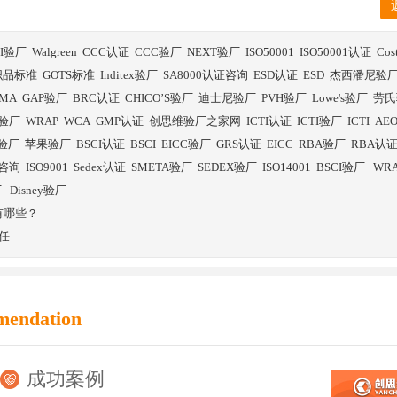
BI验厂
Walgreen
CCC认证
CCC验厂
NEXT验厂
ISO50001
ISO50001认证
Co
织品标准
GOTS标准
Inditex验厂
SA8000认证咨询
ESD认证
ESD
杰西潘尼验
SMA
GAP验厂
BRC认证
CHICO’S验厂
迪士尼验厂
PVH验厂
Lowe's验厂
劳氏
验厂
WRAP
WCA
GMP认证
创思维验厂之家网
ICTI认证
ICTI验厂
ICTI
AE
E验厂
苹果验厂
BSCI认证
BSCI
EICC验厂
GRS认证
EICC
RBA验厂
RBA认
证咨询
ISO9001
Sedex认证
SMETA验厂
SEDEX验厂
ISO14001
BSCI验厂
WR
厂
Disney验厂
件有哪些？
任
mendation
成功案例