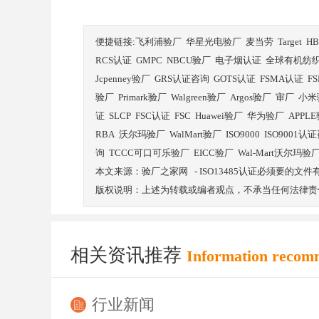
便捷链接:
飞利浦验厂
华星光电验厂
麦当劳
Target
H
RCS认证
GMPC
NBCU验厂
电子烟认证
全球有机纺
Jcpenney验厂
GRS认证咨询
GOTS认证
FSMA认证
F
验厂
Primark验厂
Walgreen验厂
Argos验厂
审厂
小米
证
SLCP
FSC认证
FSC
Huawei验厂
华为验厂
APPL
RBA
沃尔玛验厂
WalMart验厂
ISO9000
ISO9001认
询
TCCC可口可乐验厂
EICC验厂
Wal-Mart沃尔玛验
本文来源：
验厂之家网
-
ISO13485认证必须要的文
版权说明：上述为转载或编者观点，不承当任何法律责
相关资讯推荐
Information recom
行业新闻