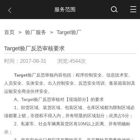
服务范围
首页
>
验厂服务
>
Target验厂
Target验厂反恐审核要求
时间：2017-08-31 浏览:4544次
Target
验厂反恐审核内容包括：程序控制安全、信息技术安、
人员安全、实体安全、出入控制安全、反恐安全培训、集装箱装卸及
运输安全商业伙伴安全。
A、Target验厂反恐审核对【现场部分】的要求
1、卸货区域、装货区域、包装区域、仓库区域都为限制区域必
须都要上锁，非授权不得入内，并有明显的区域划分；此类占5分；
2、私家车、社会车辆离装货区有10M以上距离、并有明确标
示；
3、所有安全出口都应该有警铃开关，并且警铃是带蓄电池的；