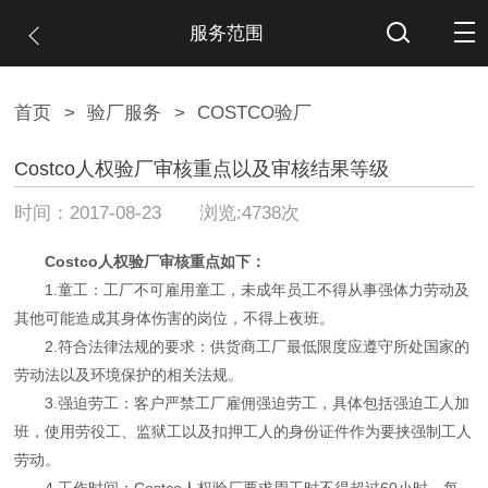
服务范围
首页
>
验厂服务
>
COSTCO验厂
Costco人权验厂审核重点以及审核结果等级
时间：2017-08-23 浏览:4738次
Costco人权验厂
审核重点如下：
1.童工：工厂不可雇用童工，未成年员工不得从事强体力劳动及
其他可能造成其身体伤害的岗位，不得上夜班。
2.符合法律法规的要求：供货商工厂最低限度应遵守所处国家的
劳动法以及环境保护的相关法规。
3.强迫劳工：客户严禁工厂雇佣强迫劳工，具体包括强迫工人加
班，使用劳役工、监狱工以及扣押工人的身份证件作为要挟强制工人
劳动。
4.工作时间：Costco人权验厂要求
周工时不得超过60小时，每