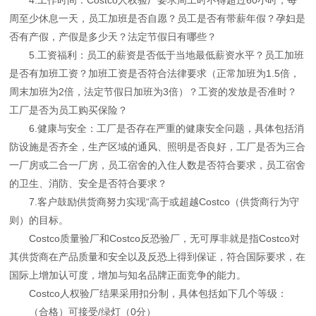
周至少休息一天，员工加班是否自愿？员工是否有带薪年假？孕妇是
否有产假，产假是多少天？法定节假日有哪些？
5.工资福利：员工的薪资是否低于当地最低薪资水平？员工加班
是否有加班工资？加班工资是否符合法律要求（正常加班为1.5倍，
周末加班为2倍，法定节假日加班为3倍）？工资的发放是否准时？
工厂是否为员工购买保险？
6.健康与安全：工厂是否存在严重的健康安全问题，具体包括消
防设施是否齐全，生产区域的通风、照明是否良好，工厂是否为三合
一厂房或二合一厂房，员工宿舍的入住人数是否符合要求，员工宿舍
的卫生、消防、安全是否符合要求？
7.客户鼓励供货商努力实现“高于或超越Costco（供货商行为守
则）的目标。
Costco质量验厂和Costco反恐验厂，无可厚非就是指Costco对
其供货商在产品质量和安全以及反恐上得到保证，符合国际要求，在
国际上增加认可度，增加与知名品牌正面竞争的能力。
Costco人权验厂
结果采用扣分制，具体包括如下几个等级：
（合格）可接受/绿灯（0分）