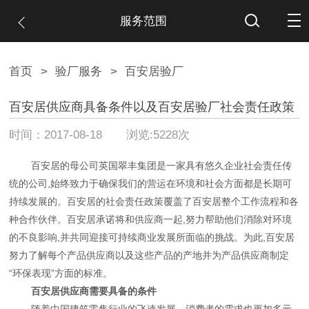
服务范围
首页
>
验厂服务
>
百安居验厂
百安居供应商具备条件以及百安居验厂社会责任政策
时间：2017-08-18 浏览:5228次
百安居的母公司英国翠丰集团是一家具有悠久企业社会责任传
统的公司,始终致力于确保我们的营运在环境和社会方面都是长期可
持续发展的。百安居的社会责任政策覆盖了百安居整个工作流程和各
种合作伙伴。百安居承诺将和供应商一起,努力帮助他们消除对环境
的不良影响,并共同迎接可持续商业发展所面临的挑战。为此,百安居
努力了解每个产品供应商以及这些产品的产地并为产品供应商制定
“环保表现”方面的标准。
百安居供应商需要具备的条件
随着中国建筑零售行业的飞速发展，消费者的需求也更加多元