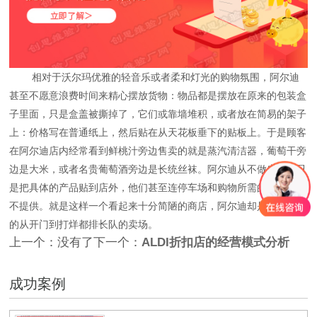
相对于沃尔玛优雅的轻音乐或者柔和灯光的购物氛围，阿尔迪
甚至不愿意浪费时间来精心摆放货物：物品都是摆放在原来的包装盒
子里面，只是盒盖被撕掉了，它们或靠墙堆积，或者放在简易的架子
上：价格写在普通纸上，然后贴在从天花板垂下的贴板上。于是顾客
在阿尔迪店内经常看到鲜桃汁旁边售卖的就是蒸汽清洁器，葡萄干旁
边是大米，或者名贵葡萄酒旁边是长统丝袜。阿尔迪从不做广告，只
是把具体的产品贴到店外，他们甚至连停车场和购物所需的塑料袋都
不提供。就是这样一个看起来十分简陋的商店，阿尔迪却是德国少有
的从开门到打烊都排长队的卖场。
上一个：没有了
下一个：
ALDI折扣店的经营模式分析
成功案例