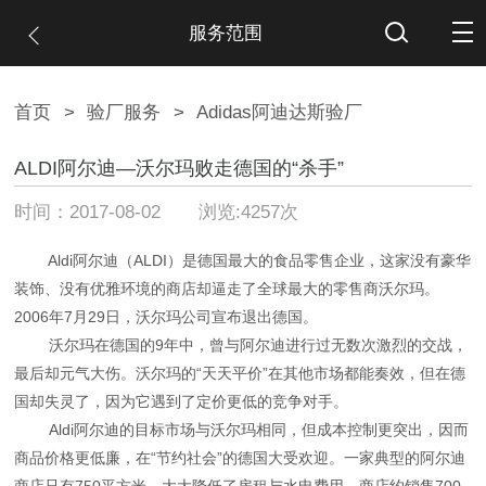
服务范围
首页
>
验厂服务
>
Adidas阿迪达斯验厂
ALDI阿尔迪—沃尔玛败走德国的“杀手”
时间：2017-08-02 浏览:4257次
Aldi阿尔迪（ALDI）是德国最大的食品零售企业，这家没有豪华
装饰、没有优雅环境的商店却逼走了全球最大的零售商沃尔玛。
2006年7月29日，沃尔玛公司宣布退出德国。
沃尔玛在德国的9年中，曾与阿尔迪进行过无数次激烈的交战，
最后却元气大伤。沃尔玛的“天天平价”在其他市场都能奏效，但在德
国却失灵了，因为它遇到了定价更低的竞争对手。
Aldi阿尔迪的目标市场与沃尔玛相同，但成本控制更突出，因而
商品价格更低廉，在“节约社会”的德国大受欢迎。一家典型的阿尔迪
商店只有750平方米，大大降低了房租与水电费用。商店约销售700