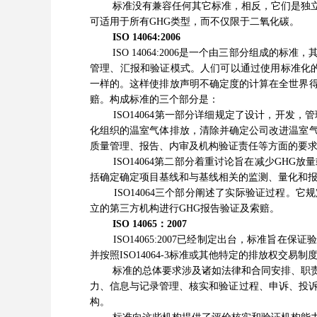
标准没有兼容任何其它标准，相反，它们是独立的
可适用于所有GHG类型，而不仅限于二氧化碳。
ISO 14064:2006
ISO 14064:2006是一个由三部分组成的标
管理、汇报和验证模式。人们可以通过使用标准化
一样的。这样使排放声明不确定度的计算在全世界
赔。构成标准的三个部分是：
ISO14064第一部分详细规定了设计，开发，
化组织的温室气体排放，清除并确定公司改进温室
质量管理、报告、内审及机构验证责任等方面的要
ISO14064第二部分着重讨论旨在减少GHG
括确定确定项目基线和与基线相关的监测、量化和
ISO14064三个部分阐述了实际验证过程。它规定
立的第三方机构进行GHG报告验证及索赔。
ISO 14065：2007
ISO14065:2007已经制定出台，标准旨在
并按照ISO14064-3标准或其他特定的排放权交易
标准的总体要求涉及诸如法律和合同安排、职责、
力、信息与记录管理、核实和验证过程、申诉、投诉
构。