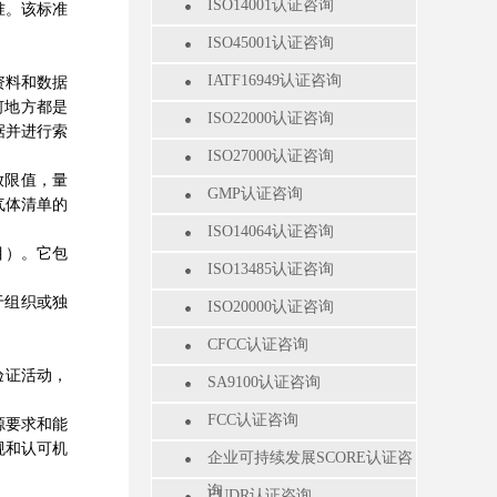
ISO14001认证咨询
准。该标准
ISO45001认证咨询
IATF16949认证咨询
资料和数据
何地方都是
ISO22000认证咨询
据并进行索
ISO27000认证咨询
放限值，量
GMP认证咨询
气体清单的
ISO14064认证咨询
目）。它包
ISO13485认证咨询
于组织或独
ISO20000认证咨询
CFCC认证咨询
验证活动，
SA9100认证咨询
FCC认证咨询
源要求和能
规和认可机
企业可持续发展SCORE认证咨
询
EUDR认证咨询