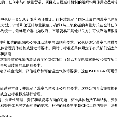
，任何参与排放量贸易、项目或自愿减排机制的组织均可使用这些标
准，其中包括一套GUG计算和验证准则。该标准规定了国际上最佳的温室气体
的方法，计算和验证排放量数值，确保1吨二氧化碳的测量方式在全球任
得到统一，最终用户群（如政府、市场贸易和其他相关方）可依靠这些数
管理和报告的组织或公司GHG清单的原则和要求。它包括确定温室气体排
气体管理具体措施或活动等要求。同时，标准还具体规定了有关部门温室
求和指南。
放量或加快温室气体的清除速度的GHG项目（如风力发电或碳吸收和储存项
报告项目绩效的原则和要求。
了核查策划、评估程序和评估温室气体等要素。这使ISO14064-3可用
保证验证过程本身，并规定了温室气体验证公司的要求。这些公司可实施数据
制度或企业标准标准进行管理。
公正性管理、责任和融资等方面的问题。标准具体包括了与结构、资
和管理体系等方面相关的要求。标准的对象主要是GHG工作的管理、法