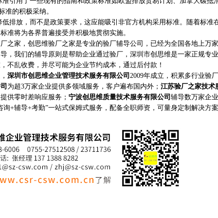
引用了一些现有的指南和政策标准如欧盟排放贸易计划、加拿大碳抵
对标准的积极采纳。
排放，而不是政策要求，这应能吸引非官方机构采用标准。随着标准
个标准将为各界普遍接受并积极地贯彻实施。
之家，创思维验厂之家是专业的验厂辅导公司，已经为全国各地上万家
辅导，我们的辅导原则是帮助企业通过验厂，深圳市创思维是一家正规专
准，不乱收费，并尽可能为企业节约成本，通过后付款！
家，
深圳市创思维企业管理技术服务有限公司
2009年成立，积累多行业验
公司
为超3万家企业提供多领域服务，客户遍布国内外；
江苏验厂之家技术
构提供零时差响应服务；
宁波创思维质量技术服务有限公司
辅导数万家企
咨询+辅导+考勤”一站式保姆式服务，配备全职师资，可量身定制解决方