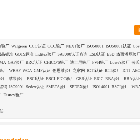
BI验厂
Walgreen
CCC认证
CCC验厂
NEXT验厂
ISO50001
ISO50001认证
Co
织品标准
GOTS标准
Inditex验厂
SA8000认证咨询
ESD认证
ESD
杰西潘尼验
SMA
GAP验厂
BRC认证
CHICO’S验厂
迪士尼验厂
PVH验厂
Lowe's验厂
劳氏
验厂
WRAP
WCA
GMP认证
创思维验厂之家网
ICTI认证
ICTI验厂
ICTI
AE
E验厂
苹果验厂
BSCI认证
BSCI
EICC验厂
GRS认证
EICC
RBA验厂
RBA认
证咨询
ISO9001
Sedex认证
SMETA验厂
SEDEX验厂
ISO14001
BSCI验厂
WR
厂
Disney验厂
任