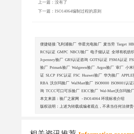
上一篇：没有了
下一篇：
ISO14064编制过程的原则
便捷链接:
飞利浦验厂
华星光电验厂
麦当劳
Target
H
RCS认证
GMPC
NBCU验厂
电子烟认证
全球有机纺
Jcpenney验厂
GRS认证咨询
GOTS认证
FSMA认证
F
验厂
Primark验厂
Walgreen验厂
Argos验厂
审厂
小米
证
SLCP
FSC认证
FSC
Huawei验厂
华为验厂
APPL
RBA
沃尔玛验厂
WalMart验厂
ISO9000
ISO9001认
询
TCCC可口可乐验厂
EICC验厂
Wal-Mart沃尔玛验
本文来源：
验厂之家网
-
ISO14064 环境标准介绍
版权说明：上述为转载或编者观点，不承当任何法律责
相关资讯推荐