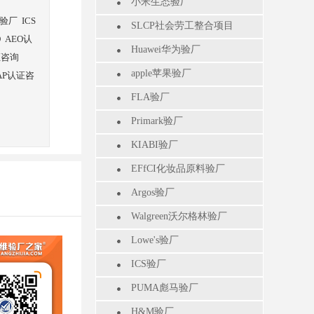
小米生态验厂
厂
验厂
ICS
SLCP社会劳工整合项目
O
AEO认
Huawei华为验厂
证咨询
apple苹果验厂
AP认证咨
FLA验厂
Primark验厂
KIABI验厂
EFfCI化妆品原料验厂
Argos验厂
Walgreen沃尔格林验厂
Lowe's验厂
ICS验厂
PUMA彪马验厂
H&M验厂