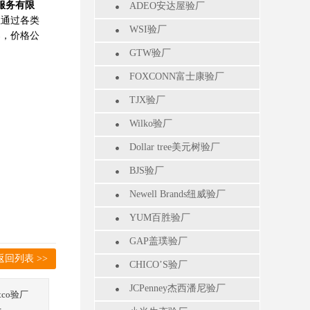
服务有限
ADEO安达屋验厂
业通过各类
WSI验厂
案，价格公
GTW验厂
FOXCONN富士康验厂
TJX验厂
Wilko验厂
Dollar tree美元树验厂
BJS验厂
Newell Brands纽威验厂
YUM百胜验厂
GAP盖璞验厂
返回列表 >>
CHICO’S验厂
JCPenney杰西潘尼验厂
stco验厂