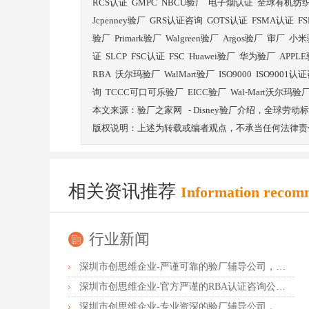
RCS认证
GMPC
NBCU验厂
电子烟认证
全球有机纺
Jcpenney验厂
GRS认证咨询
GOTS认证
FSMA认证
F
验厂
Primark验厂
Walgreen验厂
Argos验厂
审厂
小米
证
SLCP
FSC认证
FSC
Huawei验厂
华为验厂
APPL
RBA
沃尔玛验厂
WalMart验厂
ISO9000
ISO9001认
询
TCCC可口可乐验厂
EICC验厂
Wal-Mart沃尔玛验
本文来源：
验厂之家网
-
Disney验厂介绍，全球劳
版权说明：上述为转载或编者观点，不承当任何法律责
相关资讯推荐
Information recom
行业新闻
深圳市创思维企业-严谨可靠的验厂辅导公司，行业首选真诚力荐
深圳市创思维企业-官方严谨的RBA认证咨询公司，业内首选诚挚推荐
深圳市创思维企业-专业资深的验厂辅导公司，实力首选客户力荐