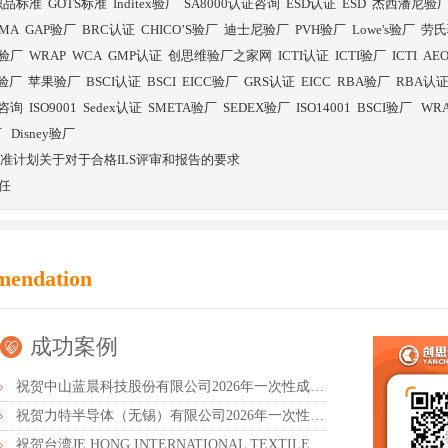
织品标准
GOTS标准
Inditex验厂
SA8000认证咨询
ESD认证
ESD
杰西潘尼验
SMA
GAP验厂
BRC认证
CHICO’S验厂
迪士尼验厂
PVH验厂
Lowe's验厂
劳氏
验厂
WRAP
WCA
GMP认证
创思维验厂之家网
ICTI认证
ICTI验厂
ICTI
AE
E验厂
苹果验厂
BSCI认证
BSCI
EICC验厂
GRS认证
EICC
RBA验厂
RBA认
证咨询
ISO9001
Sedex认证
SMETA验厂
SEDEX验厂
ISO14001
BSCI验厂
WR
厂
Disney验厂
动标准计划关于对于合格ILS评审和报告的要求
任
mendation
成功案例
祝贺中山蓝晨科技股份有限公司2026年一次性成功通过BSCI验厂-B级
祝贺力特半导体（无锡）有限公司2026年一次性成功通过RBA-VAP认证审核并取得170.2分
祝贺台湾JE HONG INTERNATIONAL TEXTILE CO., LTD 2026年一次性成功通过GRS认证