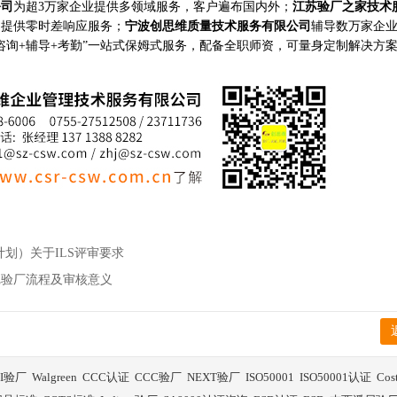
公司
为超3万家企业提供多领域服务，客户遍布国内外；
江苏验厂之家技术
构提供零时差响应服务；
宁波创思维质量技术服务有限公司
辅导数万家企
咨询+辅导+考勤”一站式保姆式服务，配备全职师资，可量身定制解决方
S计划）关于ILS评审要求
尼验厂流程及审核意义
BI验厂
Walgreen
CCC认证
CCC验厂
NEXT验厂
ISO50001
ISO50001认证
Co