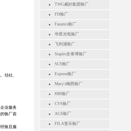
TWG威好集团验厂
FD验厂
Fanatics验厂
华星光电验厂
飞利浦验厂
Staples史泰博验厂
SCS验厂
Express验厂
视、结社、
Macy's梅西验厂
。
HBI验厂
CVS验厂
企业服务
AGS验厂
业的验厂咨
FILA斐乐验厂
厂经验且服