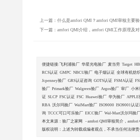
上一篇：
什么是amfori QMI？amfori QMI审
下一篇：
amfori QMI介绍，amfori QMI工作原
便捷链接:
飞利浦验厂
华星光电验厂
麦当劳
Target
H
RCS认证
GMPC
NBCU验厂
电子烟认证
全球有机纺
Jcpenney验厂
GRS认证咨询
GOTS认证
FSMA认证
F
验厂
Primark验厂
Walgreen验厂
Argos验厂
审厂
小米
证
SLCP
FSC认证
FSC
Huawei验厂
华为验厂
APPL
RBA
沃尔玛验厂
WalMart验厂
ISO9000
ISO9001认
询
TCCC可口可乐验厂
EICC验厂
Wal-Mart沃尔玛验
本文来源：
验厂之家网
-
amfori QMI审核简介，am
版权说明：上述为转载或编者观点，不承当任何法律责