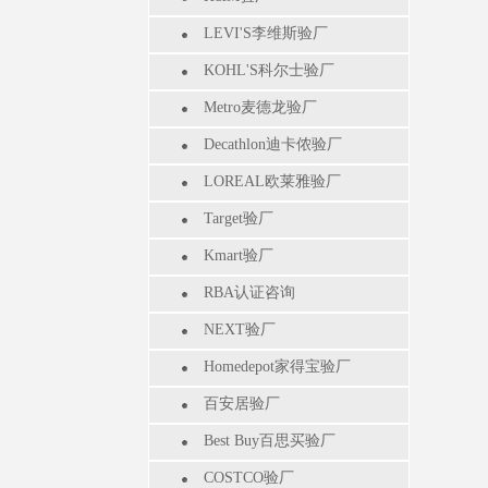
LEVI'S李维斯验厂
KOHL'S科尔士验厂
Metro麦德龙验厂
Decathlon迪卡侬验厂
LOREAL欧莱雅验厂
Target验厂
Kmart验厂
RBA认证咨询
NEXT验厂
Homedepot家得宝验厂
百安居验厂
Best Buy百思买验厂
COSTCO验厂