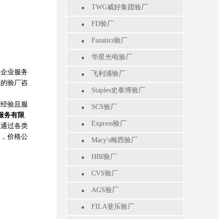
TWG威好集团验厂
。
FD验厂
Fanatics验厂
华星光电验厂
企业服务
飞利浦验厂
业的验厂咨
Staples史泰博验厂
厂经验且服
SCS验厂
服务有限
Express验厂
业通过各类
案，价格公
Macy's梅西验厂
HBI验厂
CVS验厂
AGS验厂
FILA斐乐验厂