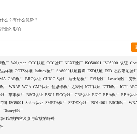
核主要验什么？有什么优势？
理及对行业的影响
BI验厂
Walgreen
CCC认证
CCC验厂
NEXT验厂
ISO50001
ISO50001认证
Co
织品标准
GOTS标准
Inditex验厂
SA8000认证咨询
ESD认证
ESD
杰西潘尼验
SMA
GAP验厂
BRC认证
CHICO’S验厂
迪士尼验厂
PVH验厂
Lowe's验厂
劳氏
验厂
WRAP
WCA
GMP认证
创思维验厂之家网
ICTI认证
ICTI验厂
ICTI
AE
E验厂
苹果验厂
BSCI认证
BSCI
EICC验厂
GRS认证
EICC
RBA验厂
RBA认
证咨询
ISO9001
Sedex认证
SMETA验厂
SEDEX验厂
ISO14001
BSCI验厂
WR
厂
Disney验厂
fori QMI审核内容及参与审核的好处
任