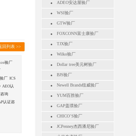
ADEO安达屋验厂
WSI验厂
GTW验厂
FOXCONN富士康验厂
TJX验厂
返回列表 >>
Wilko验厂
stco验厂
Dollar tree美元树验厂
厂
BJS验厂
验厂
ICS
Newell Brands纽威验厂
O
AEO认
证咨询
YUM百胜验厂
AP认证咨
GAP盖璞验厂
CHICO’S验厂
JCPenney杰西潘尼验厂