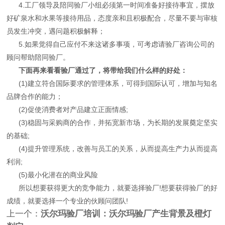
4.工厂领导及陪同验厂小组必须第一时间准备好接待事宜，摆放
好矿泉水和水果等接待用品，态度亲和且积极配合，尽量不要与审核
员发生冲突，遇问题积极解释；
5.如果觉得自己应付不来这诸多事项，可考虑请验厂咨询公司的
顾问帮助陪同验厂。
下面再来看看验厂通过了，将带给我们什么样的好处：
(1)建立符合国际要求的管理体系，可得到国际认可，增加与知名
品牌合作的能力；
(2)促使消费者对产品建立正面情感;
(3)稳固与采购商的合作，并拓宽新市场，为长期的发展奠定坚实
的基础;
(4)提升管理系统，改善与员工的关系，从而提高生产力从而提高
利润;
(5)最小化潜在的商业风险
所以想要获得更大的竞争能力，就要选择验厂!想要获得验厂的好
成绩，就要选择一个专业的伙顾问团队!
上一个：
沃尔玛验厂培训：沃尔玛验厂产生背景及橙灯