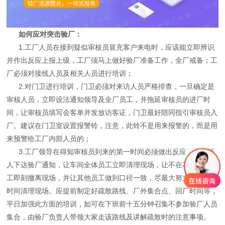
如何应对突击验厂：
1.工厂人员在接到疑似审核员冒充客户来电时，应该能立即辨识
并作出反应上报上级，工厂须马上做好验厂准备工作，全厂戒备；工
厂必须对接线人员及相关人员进行培训；
2.对门卫进行培训，门卫必须对来访人员严格排查，一旦确定是
审核人员，立即设法通知领导及全厂员工，并拖延审核员的进厂时
间，让审核员填写会客单并发放访客证，门卫最好陪同指引审核员入
厂。建议在门卫室设置报警铃，注意，此铃不是用来报警的，而是用
来预警给工厂内部人员的；
3.工厂领导在得知审核员到来的第一时间必须做出反应，立即派
人下达验厂通知，让车间全体员工立即清理现场，让不在花名册的员
工即刻撤离现场，并让其他员工做到口径一致，尽最大努力以最快的
时间清理现场。应提前制定好疏散路线、厂外集合点、回厂时间等，
平日加强此方面的培训，如可在下班前十五分钟召集不参加验厂人员
集合，由验厂负责人带领大家走该路线及讲解疏散时的注意事项。