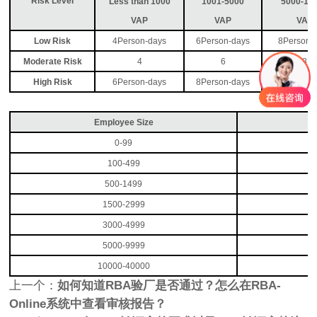
Risk Level
Less than 1000
1001-5000
5000-10
VAP
VAP
VAP
Low Risk
4Person-days
6Person-days
8Person-
Moderate Risk
4
6
8
High Risk
6Person-days
8Person-days
10Person-
Employee Size
P
0-99
100-499
500-1499
1500-2999
3000-4999
5000-9999
10000-40000
上一个：
如何知道RBA验厂是否通过？怎么在RBA-
Online系统中查看审核报告？