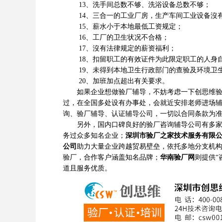
13、洗手间总数不够、洗浴设备总数不够；
14、三合一的工业厂房，生产车间工业设备沒
15、薪水小于本地最低工资规定；
16、工厂的卫生状况不合格；
17、沒有法律规定的薪资福利；
18、扣留职工的有效证件为此限定职工的人身
19、未得到本地卫生行政部门的查验及环境卫
20、加班加点超出有关要求。
如果企业想做验厂辅导，不妨考虑一下创思维验厂
过，在全国多处设有办事处，会就近安排老师进场
询、验厂辅导、认证辅导公司，一切以合同条款为
另外，国内口碑良好的验厂咨询辅导公司有多
务过众多知名企业；
深圳市验厂之家技术服务有限
公司
助力大量企业跨越贸易壁垒，依托多地分支机
验厂，合作客户涵盖知名品牌；
华南验厂网
则提供“
道且服务优质。