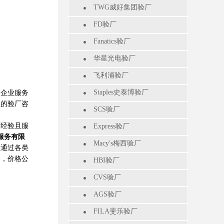
TWG威好集团验厂
FD验厂
Fanatics验厂
华星光电验厂
飞利浦验厂
Staples史泰博验厂
企业服务
业的验厂咨
SCS验厂
厂经验且服
Express验厂
服务有限
Macy's梅西验厂
业通过各类
案，价格公
HBI验厂
CVS验厂
AGS验厂
FILA斐乐验厂