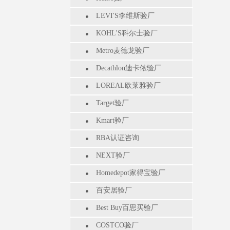
LEVI'S李维斯验厂
KOHL'S科尔士验厂
Metro麦德龙验厂
Decathlon迪卡侬验厂
LOREAL欧莱雅验厂
Target验厂
Kmart验厂
RBA认证咨询
NEXT验厂
Homedepot家得宝验厂
百安居验厂
Best Buy百思买验厂
COSTCO验厂