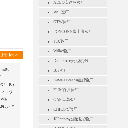
ADEO安达屋验厂
WSI验厂
GTW验厂
FOXCONN富士康验厂
TJX验厂
Wilko验厂
返回列表 >>
Dollar tree美元树验厂
stco验厂
BJS验厂
厂
Newell Brands纽威验厂
验厂
ICS
YUM百胜验厂
O
AEO认
证咨询
GAP盖璞验厂
AP认证咨
CHICO’S验厂
JCPenney杰西潘尼验厂