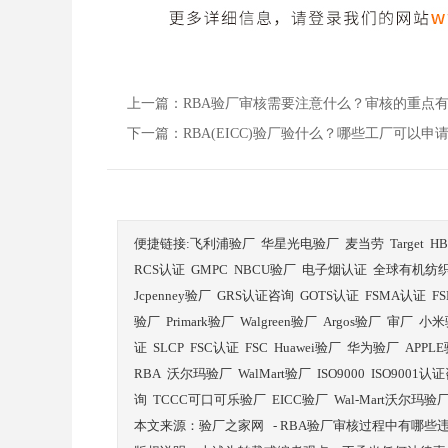
上一篇：
RBA验厂审核需要注意什么？审核的重点
下一篇：
RBA(EICC)验厂验什么？哪些工厂可以申请R
便捷链接:
飞利浦验厂
华星光电验厂
麦当劳
Target
H
RCS认证
GMPC
NBCU验厂
电子烟认证
全球有机纺
Jcpenney验厂
GRS认证咨询
GOTS认证
FSMA认证
F
验厂
Primark验厂
Walgreen验厂
Argos验厂
审厂
小米
证
SLCP
FSC认证
FSC
Huawei验厂
华为验厂
APPL
RBA
沃尔玛验厂
WalMart验厂
ISO9000
ISO9001认
询
TCCC可口可乐验厂
EICC验厂
Wal-Mart沃尔玛验
本文来源：
验厂之家网
-
RBA验厂审核过程中有哪些