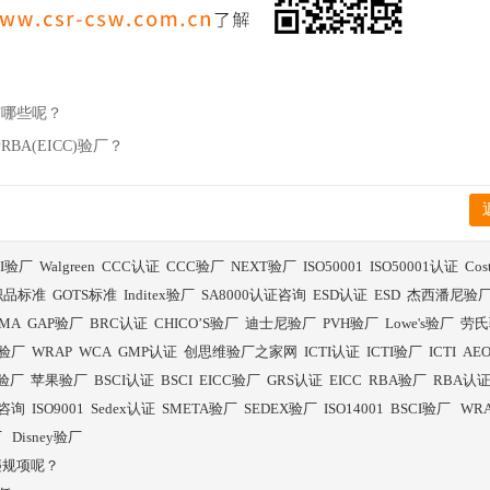
有哪些呢？
BA(EICC)验厂？
BI验厂
Walgreen
CCC认证
CCC验厂
NEXT验厂
ISO50001
ISO50001认证
Co
织品标准
GOTS标准
Inditex验厂
SA8000认证咨询
ESD认证
ESD
杰西潘尼验
SMA
GAP验厂
BRC认证
CHICO’S验厂
迪士尼验厂
PVH验厂
Lowe's验厂
劳氏
验厂
WRAP
WCA
GMP认证
创思维验厂之家网
ICTI认证
ICTI验厂
ICTI
AE
E验厂
苹果验厂
BSCI认证
BSCI
EICC验厂
GRS认证
EICC
RBA验厂
RBA认
证咨询
ISO9001
Sedex认证
SMETA验厂
SEDEX验厂
ISO14001
BSCI验厂
WR
厂
Disney验厂
违规项呢？