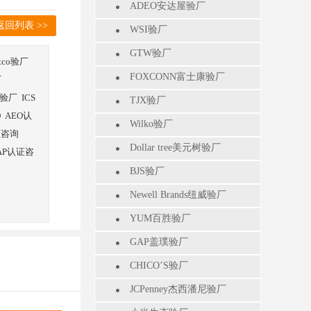
ADEO安达屋验厂
返回列表 >>
WSI验厂
GTW验厂
stco验厂
FOXCONN富士康验厂
厂
验厂
ICS
TJX验厂
O
AEO认
Wilko验厂
证咨询
Dollar tree美元树验厂
AP认证咨
BJS验厂
Newell Brands纽威验厂
YUM百胜验厂
GAP盖璞验厂
CHICO’S验厂
JCPenney杰西潘尼验厂