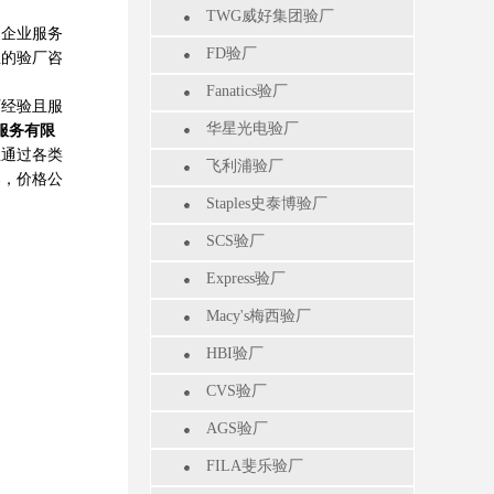
TWG威好集团验厂
企业服务
FD验厂
业的验厂咨
Fanatics验厂
厂经验且服
华星光电验厂
服务有限
业通过各类
飞利浦验厂
案，价格公
Staples史泰博验厂
SCS验厂
Express验厂
Macy's梅西验厂
HBI验厂
CVS验厂
AGS验厂
FILA斐乐验厂