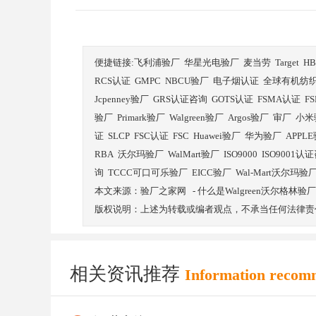
便捷链接:
飞利浦验厂
华星光电验厂
麦当劳
Target
H
RCS认证
GMPC
NBCU验厂
电子烟认证
全球有机纺
Jcpenney验厂
GRS认证咨询
GOTS认证
FSMA认证
F
验厂
Primark验厂
Walgreen验厂
Argos验厂
审厂
小米
证
SLCP
FSC认证
FSC
Huawei验厂
华为验厂
APPL
RBA
沃尔玛验厂
WalMart验厂
ISO9000
ISO9001认
询
TCCC可口可乐验厂
EICC验厂
Wal-Mart沃尔玛验
本文来源：
验厂之家网
-
什么是Walgreen沃尔格林验厂
版权说明：上述为转载或编者观点，不承当任何法律责
相关资讯推荐
Information recom