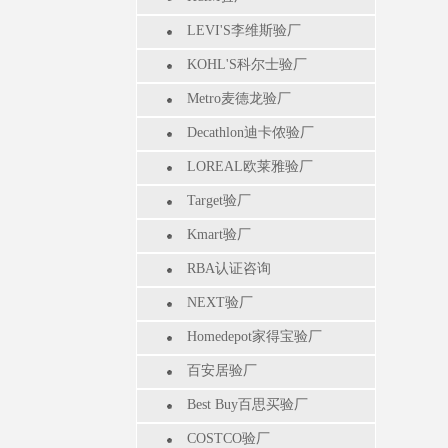
LEVI'S李维斯验厂
KOHL'S科尔士验厂
Metro麦德龙验厂
Decathlon迪卡侬验厂
LOREAL欧莱雅验厂
Target验厂
Kmart验厂
RBA认证咨询
NEXT验厂
Homedepot家得宝验厂
百安居验厂
Best Buy百思买验厂
COSTCO验厂