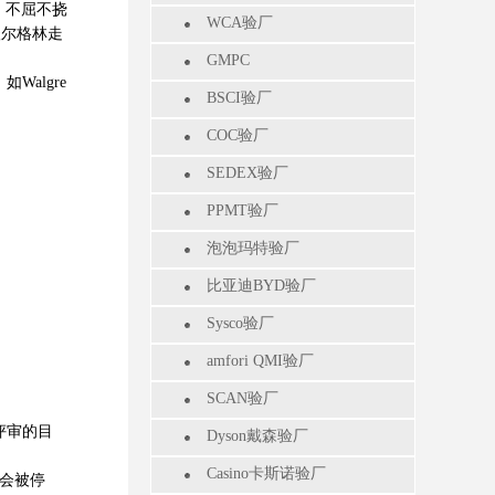
，不屈不挠
WCA验厂
沃尔格林走
GMPC
algre
BSCI验厂
COC验厂
SEDEX验厂
PPMT验厂
泡泡玛特验厂
比亚迪BYD验厂
Sysco验厂
amfori QMI验厂
SCAN验厂
评审的目
Dyson戴森验厂
Casino卡斯诺验厂
会被停