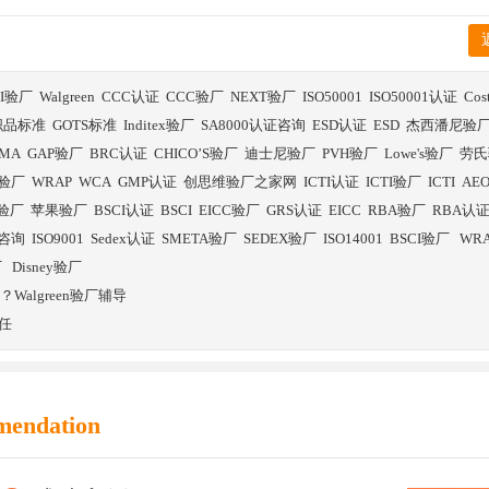
BI验厂
Walgreen
CCC认证
CCC验厂
NEXT验厂
ISO50001
ISO50001认证
Co
织品标准
GOTS标准
Inditex验厂
SA8000认证咨询
ESD认证
ESD
杰西潘尼验
SMA
GAP验厂
BRC认证
CHICO’S验厂
迪士尼验厂
PVH验厂
Lowe's验厂
劳氏
验厂
WRAP
WCA
GMP认证
创思维验厂之家网
ICTI认证
ICTI验厂
ICTI
AE
E验厂
苹果验厂
BSCI认证
BSCI
EICC验厂
GRS认证
EICC
RBA验厂
RBA认
证咨询
ISO9001
Sedex认证
SMETA验厂
SEDEX验厂
ISO14001
BSCI验厂
WR
厂
Disney验厂
？Walgreen验厂辅导
任
mendation