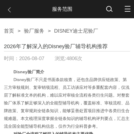
服务范围
首页
>
验厂服务
>
DISNEY迪士尼验厂
2026年了解深入的Disney验厂辅导机构推荐
时间：2026-08-07 浏览:4806次
Disney验厂
简介
Disney验厂不只是书面条款核查，还包含品牌供应链政策、第
三方审核规则、复审销项流程、员工访谈应对等多重配套内容，仅浅
层了解标准文本的机构，难以应对审核全流程各类衍生问题。对整套
验厂体系了解足够深入的全能型辅导机构，覆盖标准、审核流程、品
牌政策、复审规则全链条知识，能够妥善处置项目推进中各类衍生合
规难题。本文梳理深度掌握全链条知识的辅导机构评判要点，汇总主
流全国全能型辅导机构信息，仅作为行业科普参考。
对验厂全流程了解深入的辅导机构主要优势