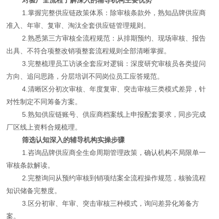
1.掌握完整供应链政策体系：除审核条款外，熟知品牌供应商
准入、年审、复审、淘汰全套供应链管理规则。
2.熟悉第三方审核全流程规范：从排期预约、现场审核、报告
出具、不符合项整改销项整套流程规则全部清晰掌握。
3.完整梳理员工访谈全套应对逻辑：深度研究审核员各类提问
方向、追问思路，分层培训不同岗位员工应答规范。
4.清晰区分初次审核、年度复审、突击审核三类模式差异，针
对性制定不同筹备方案。
5.熟知供应链账号、供应商档案线上申报配套要求，同步完成
厂区线上资料合规梳理。
筛选认知深入的辅导机构实操步骤
1.咨询品牌供应商全生命周期管理政策，确认机构不局限单一
审核条款解读。
2.完整询问从预约审核到销项结案全流程操作规范，核验流程
知识储备完整度。
3.区分初审、年审、突击审核三种模式，询问差异化筹备方
案。