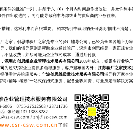
条件的批准”一列，并须于六（6）个月内对问题作出改进，并允许利丰
事件作出改进的， 将可能导致利丰考虑终止与供应商的业务往来。
施，这对利丰而言很重要。 如本指引中载明的任何说明/描述不清楚，
之家，创思维验厂之家是专业的验厂辅导公司，已经为全国各地上万家
辅导，我们的辅导原则是帮助企业通过验厂，深圳市创思维是一家正规专
准，不乱收费，并尽可能为企业节约成本，通过后付款！
家，
深圳市创思维企业管理技术服务有限公司
2009年成立，积累多行业验
公司
为超3万家企业提供多领域服务，客户遍布国内外；
江苏验厂之家技术
构提供零时差响应服务；
宁波创思维质量技术服务有限公司
辅导数万家企
咨询+辅导+考勤”一站式保姆式服务，配备全职师资，可量身定制解决方