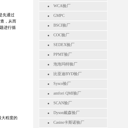
WCA验厂
是先通过
GMPC
审查，从而
BSCI验厂
问题进行循
COC验厂
SEDEX验厂
PPMT验厂
泡泡玛特验厂
比亚迪BYD验厂
Sysco验厂
amfori QMI验厂
SCAN验厂
Dyson戴森验厂
最大程度的
Casino卡斯诺验厂