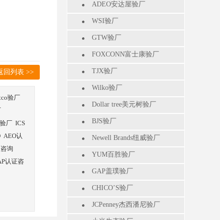
ADEO安达屋验厂
WSI验厂
GTW验厂
FOXCONN富士康验厂
TJX验厂
返回列表 >>
Wilko验厂
stco验厂
Dollar tree美元树验厂
厂
BJS验厂
验厂
ICS
O
AEO认
Newell Brands纽威验厂
证咨询
YUM百胜验厂
AP认证咨
GAP盖璞验厂
CHICO’S验厂
JCPenney杰西潘尼验厂