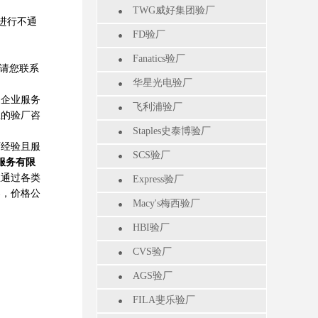
TWG威好集团验厂
进行不通
FD验厂
Fanatics验厂
请您联系
华星光电验厂
企业服务
飞利浦验厂
业的验厂咨
Staples史泰博验厂
厂经验且服
SCS验厂
服务有限
业通过各类
Express验厂
案，价格公
Macy's梅西验厂
HBI验厂
CVS验厂
AGS验厂
FILA斐乐验厂