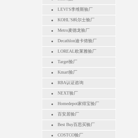
LEVI'S李维斯验厂
KOHL'S科尔士验厂
Metro麦德龙验厂
Decathlon迪卡侬验厂
LOREAL欧莱雅验厂
Target验厂
Kmart验厂
RBA认证咨询
NEXT验厂
Homedepot家得宝验厂
百安居验厂
Best Buy百思买验厂
COSTCO验厂