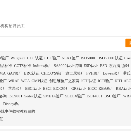
聘机构招聘员工
BI验厂
Walgreen
CCC认证
CCC验厂
NEXT验厂
ISO50001
ISO50001认证
Co
织品标准
GOTS标准
Inditex验厂
SA8000认证咨询
ESD认证
ESD
杰西潘尼验
SMA
GAP验厂
BRC认证
CHICO’S验厂
迪士尼验厂
PVH验厂
Lowe's验厂
劳氏
验厂
WRAP
WCA
GMP认证
创思维验厂之家网
ICTI认证
ICTI验厂
ICTI
AE
E验厂
苹果验厂
BSCI认证
BSCI
EICC验厂
GRS认证
EICC
RBA验厂
RBA认
证咨询
ISO9001
Sedex认证
SMETA验厂
SEDEX验厂
ISO14001
BSCI验厂
WR
厂
Disney验厂
违规事件教程教程目的
任