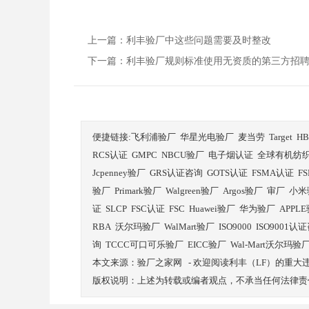
上一篇：
利丰验厂中这些问题需要及时整改
下一篇：
利丰验厂规则标准使用无资质的第三方招
便捷链接:
飞利浦验厂
华星光电验厂
麦当劳
Target
H
RCS认证
GMPC
NBCU验厂
电子烟认证
全球有机纺
Jcpenney验厂
GRS认证咨询
GOTS认证
FSMA认证
F
验厂
Primark验厂
Walgreen验厂
Argos验厂
审厂
小米
证
SLCP
FSC认证
FSC
Huawei验厂
华为验厂
APPL
RBA
沃尔玛验厂
WalMart验厂
ISO9000
ISO9001认
询
TCCC可口可乐验厂
EICC验厂
Wal-Mart沃尔玛验
本文来源：
验厂之家网
-
欢迎阅读利丰（LF）的重大
版权说明：上述为转载或编者观点，不承当任何法律责