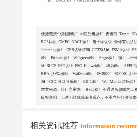
下一篇：
BSCI验厂不通过所忽略的消防问题
便捷链接:
飞利浦验厂
华星光电验厂
麦当劳
Target
H
RCS认证
GMPC
NBCU验厂
电子烟认证
全球有机纺
Jcpenney验厂
GRS认证咨询
GOTS认证
FSMA认证
F
验厂
Primark验厂
Walgreen验厂
Argos验厂
审厂
小米
证
SLCP
FSC认证
FSC
Huawei验厂
华为验厂
APPL
RBA
沃尔玛验厂
WalMart验厂
ISO9000
ISO9001认
询
TCCC可口可乐验厂
EICC验厂
Wal-Mart沃尔玛验
本文来源：
验厂之家网
-
BSCI验厂不通过所忽略的工
版权说明：上述为转载或编者观点，不承当任何法律责
相关资讯推荐
Information recom