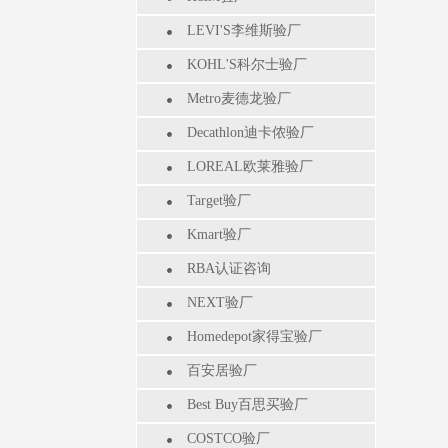
LEVI'S李维斯验厂
KOHL'S科尔士验厂
Metro麦德龙验厂
Decathlon迪卡侬验厂
LOREAL欧莱雅验厂
Target验厂
Kmart验厂
RBA认证咨询
NEXT验厂
Homedepot家得宝验厂
百安居验厂
Best Buy百思买验厂
COSTCO验厂