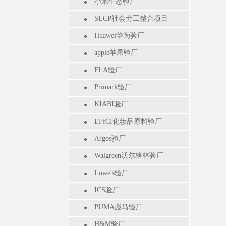
小米生态验厂
SLCP社会劳工整合项目
Huawei华为验厂
apple苹果验厂
FLA验厂
Primark验厂
KIABI验厂
EFfCI化妆品原料验厂
Argos验厂
Walgreen沃尔格林验厂
Lowe's验厂
ICS验厂
PUMA彪马验厂
H&M验厂