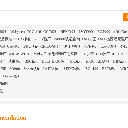
BI验厂
Walgreen
CCC认证
CCC验厂
NEXT验厂
ISO50001
ISO50001认证
Co
织品标准
GOTS标准
Inditex验厂
SA8000认证咨询
ESD认证
ESD
杰西潘尼验
SMA
GAP验厂
BRC认证
CHICO’S验厂
迪士尼验厂
PVH验厂
Lowe's验厂
劳氏
验厂
WRAP
WCA
GMP认证
创思维验厂之家网
ICTI认证
ICTI验厂
ICTI
AE
E验厂
苹果验厂
BSCI认证
BSCI
EICC验厂
GRS认证
EICC
RBA验厂
RBA认
证咨询
ISO9001
Sedex认证
SMETA验厂
SEDEX验厂
ISO14001
BSCI验厂
WR
厂
Disney验厂
资问题
任
mendation