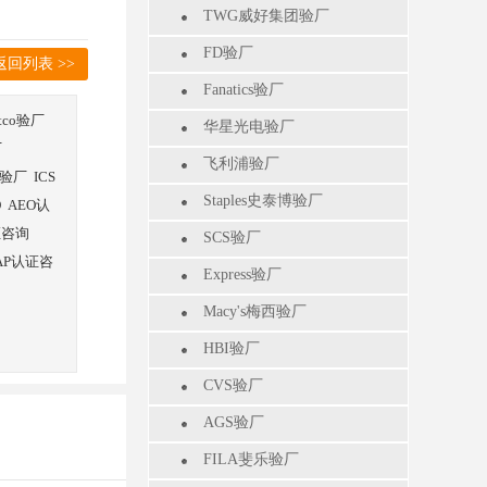
TWG威好集团验厂
FD验厂
返回列表 >>
Fanatics验厂
stco验厂
华星光电验厂
厂
飞利浦验厂
验厂
ICS
Staples史泰博验厂
O
AEO认
证咨询
SCS验厂
AP认证咨
Express验厂
Macy's梅西验厂
HBI验厂
CVS验厂
AGS验厂
FILA斐乐验厂