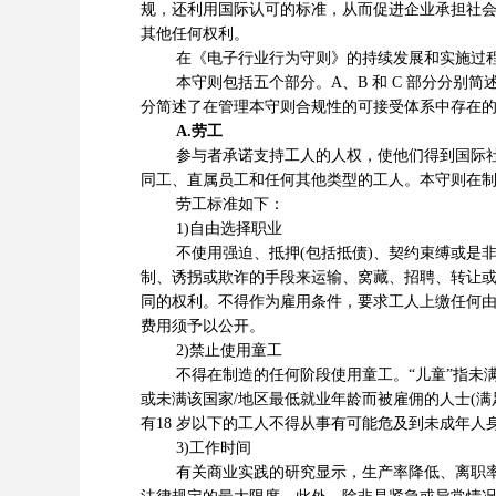
规，还利用国际认可的标准，从而促进企业承担社会
其他任何权利。
在《电子行业行为守则》的持续发展和实施过
本守则包括五个部分。A、B 和 C 部分分别简述
分简述了在管理本守则合规性的可接受体系中存在
A.劳工
参与者承诺支持工人的人权，使他们得到国际社会
同工、直属员工和任何其他类型的工人。本守则在
劳工标准如下：
1)自由选择职业
不使用强迫、抵押(包括抵债)、契约束缚或是非
制、诱拐或欺诈的手段来运输、窝藏、招聘、转让
同的权利。不得作为雇用条件，要求工人上缴任何
费用须予以公开。
2)禁止使用童工
不得在制造的任何阶段使用童工。“儿童”指未满 15
或未满该国家/地区最低就业年龄而被雇佣的人士(
有18 岁以下的工人不得从事有可能危及到未成年人
3)工作时间
有关商业实践的研究显示，生产率降低、离职率以