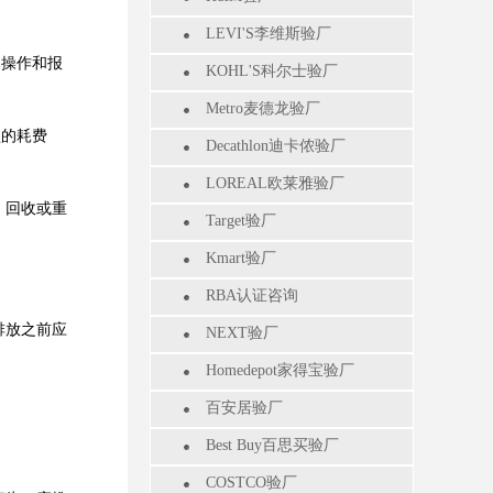
LEVI'S李维斯验厂
的操作和报
KOHL'S科尔士验厂
Metro麦德龙验厂
型的耗费
Decathlon迪卡侬验厂
LOREAL欧莱雅验厂
、回收或重
Target验厂
Kmart验厂
。
RBA认证咨询
排放之前应
NEXT验厂
Homedepot家得宝验厂
百安居验厂
Best Buy百思买验厂
COSTCO验厂