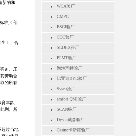
造新的和
WCA验厂
GMPC
准;E 部
BSCI验厂
COC验厂
学生工、合
SEDEX验厂
。
PPMT验厂
泡泡玛特验厂
、强迫、压
止其劳动合
比亚迪BYD验厂
收取的所有
Sysco验厂
amfori QMI验厂
教育年龄;
在此列。所
SCAN验厂
Dyson戴森验厂
应超过当地
Casino卡斯诺验厂