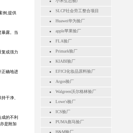
小米生态验厂
SLCP社会劳工整合项目
例;提供
Huawei华为验厂
apple苹果验厂
度暴露。当
FLA验厂
Primark验厂
重复或强力
KIABI验厂
EFfCI化妆品原料验厂
并正确地进
Argos验厂
Walgreen沃尔格林验厂
保持干净、
Lowe's验厂
ICS验厂
造成的不利
PUMA彪马验厂
这亦是附加
H&M验厂