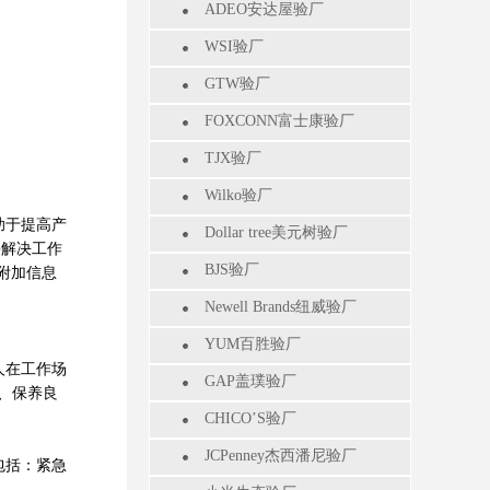
ADEO安达屋验厂
WSI验厂
GTW验厂
FOXCONN富士康验厂
TJX验厂
Wilko验厂
助于提高产
Dollar tree美元树验厂
并解决工作
BJS验厂
是附加信息
Newell Brands纽威验厂
YUM百胜验厂
人在工作场
GAP盖璞验厂
、保养良
CHICO’S验厂
JCPenney杰西潘尼验厂
包括：紧急