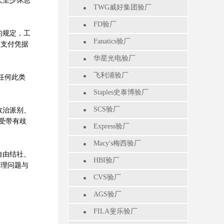
人至少休息
TWG威好集团验厂
FD验厂
的规定，工
Fanatics验厂
资支付凭据
华星光电验厂
飞利浦验厂
任何此类
Staples史泰博验厂
SCS验厂
政治派别、
受带有歧
Express验厂
Macy's梅西验厂
自由结社、
HBI验厂
管理问题与
CVS验厂
AGS验厂
FILA斐乐验厂