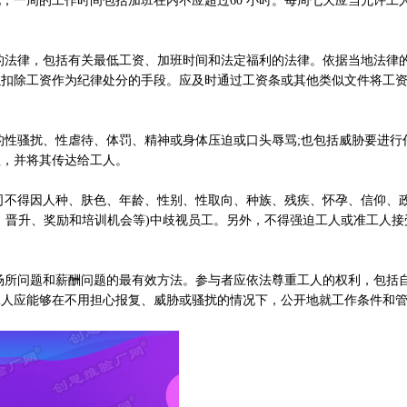
，一周的工作时间包括加班在内不应超过60 小时。每周七天应当允许工
律，包括有关最低工资、加班时间和法定福利的法律。依据当地法律
以扣除工资作为纪律处分的手段。应及时通过工资条或其他类似文件将工
骚扰、性虐待、体罚、精神或身体压迫或口头辱骂;也包括威胁要进行
程，并将其传达给工人。
得因人种、肤色、年龄、性别、性取向、种族、残疾、怀孕、信仰、
，晋升、奖励和培训机会等)中歧视员工。另外，不得强迫工人或准工人接
问题和薪酬问题的最有效方法。参与者应依法尊重工人的权利，包括
工人应能够在不用担心报复、威胁或骚扰的情况下，公开地就工作条件和