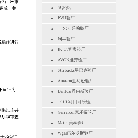
行为，应推
SQP验厂
完成，并
PVH验厂
TESCO乐购验厂
利丰验厂
或操作进行
IKEA宜家验厂
AVON雅芳验厂
Starbucks星巴克验厂
Amazon亚马逊验厂
不当行为
Danfoss丹佛斯验厂
TCCC可口可乐验厂
刚果民主共
Garrefour家乐福验厂
供尽职审查
Mattel美泰验厂
Wgal伍尔沃斯验厂
人士的合理