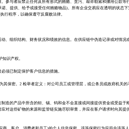
参与者应禁止任何及所有形式的贿赂、贪污、敲诈勒索和挪用公款等
承诺、提供、给予或接受任何贿赂物品)。所有企业交易应在透明的状态下
和执行程序，以确保遵守反腐败法律。
。
、组织结构、财务状况和绩效的信息。在供应链中伪造记录或对情况
护知识产权。
必须已制定保护客户信息的措施。
其保密。2 检举者定义：对公司员工或管理层，或公务员或政府机关的
造的产品中所含的钽、锡、钨和金不会直接或间接提供资金或受益于
者应对这些矿物的来源和监管链实施尽职审查，并应在客户请求时向其提
商、客户、消费者和员工)的个人信息保密，该等保密行为应符合该等