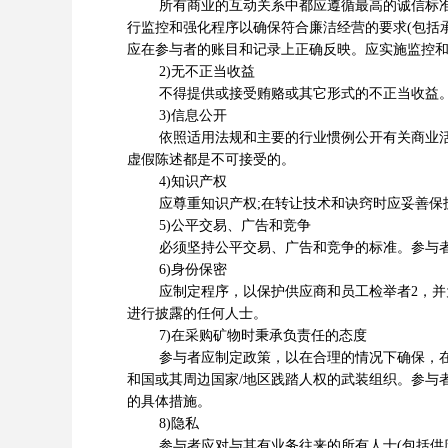
所有商业的互动关系中都应遵循最高的诚信标准。
行监控和强化程序以确保符合廉洁经营的要求(包括
应在参与者的账目和记录上正确反映。应实施监控
2)无不正当收益
不得提供或接受贿赂或其它形式的不正当收益
3)信息公开
依照适用法规和主要的行业惯例公开有关商业活动
虚假陈述都是不可接受的。
4)知识产权
应尊重知识产权;在转让技术和诀窍时应妥善保
5)公平交易、广告和竞争
必须坚持公平交易、广告和竞争的标准。参与者
6)身份保密
应制定程序，以保护供应商和员工检举者2，并为
进行披露的任何人士。
7)在采购矿物时秉承负责任的态度
参与者应制定政策，以在合理的情况下确保，在制
和国或其周边国家/地区践踏人权的武装组织。参与
的具体措施。
8)隐私
参与者应对与其有业务往来的所有人士(包括供应