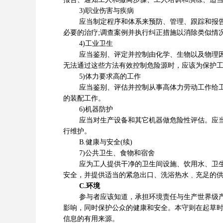
3)职业伤害与疾病
应当制定程序和体系来预防、管理、跟踪和报告职
必要的治疗;调查案例并执行纠正措施以消除类似情
4)工业卫生
应当鉴别、评定并控制由化学、生物以及物理因素
无法通过这些方法有效控制危险源时，应该为保护
5)体力要求高的工作
应当鉴别、评估并控制从事高体力劳动工作给工人
的装配工作。
6)机器防护
应当对生产设备和其它机器做危险性评估。应当为
行维护。
B.健康与安全(续)
7)公共卫生、食物和宿舍
应为工人提供干净的卫生间设施、饮用水、卫生的
安全，并提供适当的紧急出口、洗浴热水﹑充足的
C.环境
参与者应该知道，承担环境责任与生产世界级产品
影响，同时保护公众的健康和安全。本守则在起草时参考了
信息的有用来源。