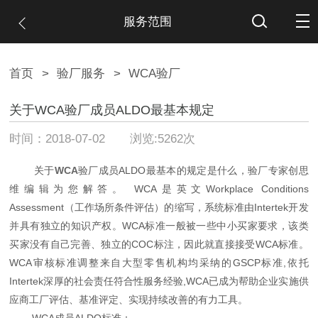
服务范围
首页
>
验厂服务
>
WCA验厂
关于WCA验厂成员ALDO最基本规定
时间：2018-07-02 浏览:5262次
关于
WCA
验厂成员ALDO最基本的规定是什么，验厂专家创思
维编辑为您解答。 WCA是英文Workplace Conditions
Assessment（工作场所条件评估）的缩写，系统标准由Intertek开发
并具有独立的知识产权。WCA标准一般被一些中小买家要求，该类
买家没有自己完善、独立的COC标注，因此就直接接受WCA标准。
WCA审核标准调整来自大型零售机构均采纳的GSCP标准,依托
Intertek深厚的社会责任符合性服务经验,WCA已成为帮助企业实施供
应商工厂评估、基准评定、实现持续改善的有力工具。
WCA成员ALDO标准：