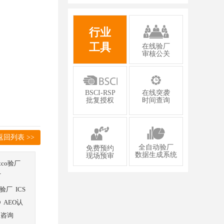
有限公司2026年一次性成功通过GMP认
证
行业
工具
在线验厂
审核公关
BSCI-RSP
在线突袭
批复授权
时间查询
返回列表 >>
全自动验厂
免费预约
数据生成系统
现场预审
stco验厂
厂
验厂
ICS
O
AEO认
证咨询