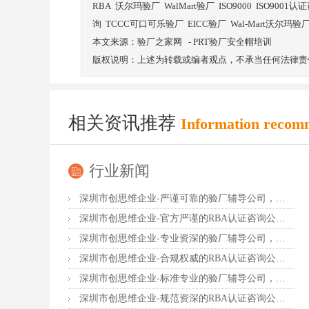
RBA
沃尔玛验厂
WalMart验厂
ISO9000
ISO9001认
询
TCCC可口可乐验厂
EICC验厂
Wal-Mart沃尔玛验
本文来源：
验厂之家网
-
PRT验厂安全帽培训
版权说明：上述为转载或编者观点，不承当任何法律责
相关资讯推荐
Information recom
行业新闻
深圳市创思维企业-严谨可靠的验厂辅导公司，行业首选真诚力荐
深圳市创思维企业-官方严谨的RBA认证咨询公司，业内首选诚挚推荐
深圳市创思维企业-专业资深的验厂辅导公司，实力首选客户力荐
深圳市创思维企业-合规权威的RBA认证咨询公司，口碑首选强烈推荐
深圳市创思维企业-标准专业的验厂辅导公司，企业首选倾情力荐
深圳市创思维企业-规范资深的RBA认证咨询公司，客户首选由衷推荐