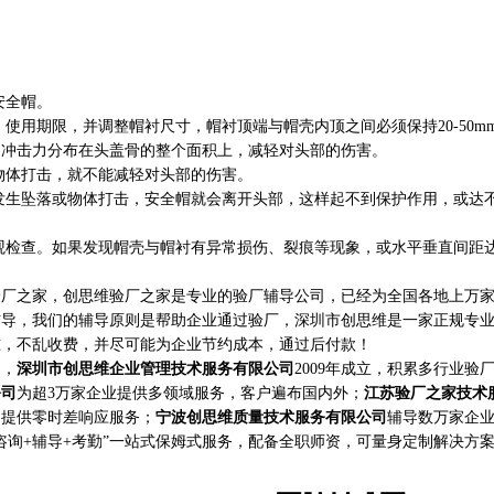
安全帽。
期限，并调整帽衬尺寸，帽衬顶端与帽壳内顶之间必须保持20-50m
的冲击力分布在头盖骨的整个面积上，减轻对头部的伤害。
体打击，就不能减轻对头部的伤害。
坠落或物体打击，安全帽就会离开头部，这样起不到保护作用，或达
查。如果发现帽壳与帽衬有异常损伤、裂痕等现象，或水平垂直间距
之家，创思维验厂之家是专业的验厂辅导公司，已经为全国各地上万家
辅导，我们的辅导原则是帮助企业通过验厂，深圳市创思维是一家正规专
准，不乱收费，并尽可能为企业节约成本，通过后付款！
家，
深圳市创思维企业管理技术服务有限公司
2009年成立，积累多行业验
公司
为超3万家企业提供多领域服务，客户遍布国内外；
江苏验厂之家技术
构提供零时差响应服务；
宁波创思维质量技术服务有限公司
辅导数万家企
咨询+辅导+考勤”一站式保姆式服务，配备全职师资，可量身定制解决方