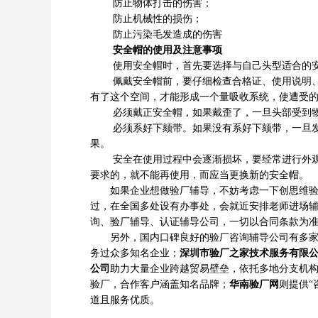
防止物体打击的伤害；
防止机械性的损伤；
防止污染毛发造成的伤害
安全帽的使用及注意事项
使用安全帽时，首先要选择与自己头型适合的
佩戴安全帽前，要仔细检查合格证、使用说明、使用
有了这个空间，才能形成一个量吸收系统，使遭受
必须戴正安全帽，如果戴歪了，一旦头部受到物
必须系好下颏带。如果没有系好下颏带，一旦发生
果。
安全在使用过程中会逐渐损坏，要经常进行外观检
要求的，就不能再使用，而应当更换新的安全帽。
如果企业想做验厂辅导，不妨考虑一下创思维验厂
过，在全国多处设有办事处，会就近安排老师进场
询、验厂辅导、认证辅导公司，一切以合同条款为
另外，国内口碑良好的验厂咨询辅导公司有多
务过众多知名企业；
深圳市验厂之家技术服务有限
公司
助力大量企业跨越贸易壁垒，依托多地分支机
验厂，合作客户涵盖知名品牌；
华南验厂网
则提供“
道且服务优质。