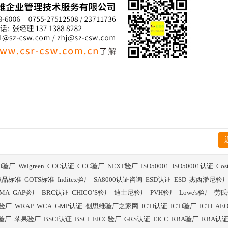
BI验厂
Walgreen
CCC认证
CCC验厂
NEXT验厂
ISO50001
ISO50001认证
Co
织品标准
GOTS标准
Inditex验厂
SA8000认证咨询
ESD认证
ESD
杰西潘尼验
SMA
GAP验厂
BRC认证
CHICO’S验厂
迪士尼验厂
PVH验厂
Lowe's验厂
劳氏
验厂
WRAP
WCA
GMP认证
创思维验厂之家网
ICTI认证
ICTI验厂
ICTI
AE
E验厂
苹果验厂
BSCI认证
BSCI
EICC验厂
GRS认证
EICC
RBA验厂
RBA认