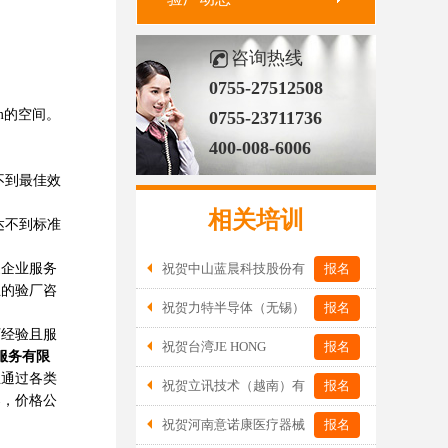
咨询热线
0755-27512508
m的空间。
0755-23711736
400-008-6006
不到最佳效
相关培训
达不到标准
企业服务
祝贺中山蓝晨科技股份有
报名
业的验厂咨
限公司2026年一次性成功通过BSCI验
祝贺力特半导体（无锡）
报名
厂-B级
有限公司2026年一次性成功通过RBA-
厂经验且服
祝贺台湾JE HONG
报名
服务有限
VAP认证审核并取得170.2分
INTERNATIONAL TEXTILE CO., LTD
业通过各类
祝贺立讯技术（越南）有
报名
2026年一次性成功通过GRS认证
案，价格公
限公司2026年一次性成功通过RBA-VAP
祝贺河南意诺康医疗器械
报名
审核获得金牌评级！