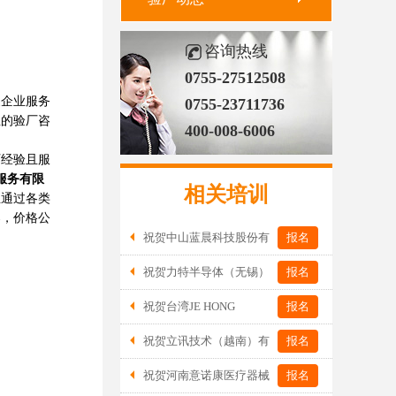
咨询热线
0755-27512508
企业服务
0755-23711736
业的验厂咨
400-008-6006
厂经验且服
服务有限
相关培训
业通过各类
案，价格公
祝贺中山蓝晨科技股份有
报名
限公司2026年一次性成功通过BSCI验
祝贺力特半导体（无锡）
报名
厂-B级
有限公司2026年一次性成功通过RBA-
祝贺台湾JE HONG
报名
VAP认证审核并取得170.2分
INTERNATIONAL TEXTILE CO., LTD
祝贺立讯技术（越南）有
报名
2026年一次性成功通过GRS认证
限公司2026年一次性成功通过RBA-VAP
祝贺河南意诺康医疗器械
报名
审核获得金牌评级！