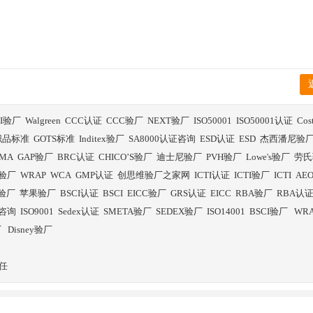
BI验厂
Walgreen
CCC认证
CCC验厂
NEXT验厂
ISO50001
ISO50001认证
Co
织品标准
GOTS标准
Inditex验厂
SA8000认证咨询
ESD认证
ESD
杰西潘尼验
SMA
GAP验厂
BRC认证
CHICO’S验厂
迪士尼验厂
PVH验厂
Lowe's验厂
劳氏
验厂
WRAP
WCA
GMP认证
创思维验厂之家网
ICTI认证
ICTI验厂
ICTI
AE
E验厂
苹果验厂
BSCI认证
BSCI
EICC验厂
GRS认证
EICC
RBA验厂
RBA认
证咨询
ISO9001
Sedex认证
SMETA验厂
SEDEX验厂
ISO14001
BSCI验厂
WR
厂
Disney验厂
任