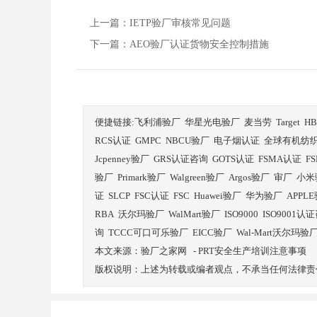
上一篇：IETP验厂审核常见问题
下一篇：AEO验厂认证货物安全控制措施
便捷链接:
飞利浦验厂
华星光电验厂
麦当劳
Target
H
RCS认证
GMPC
NBCU验厂
电子烟认证
全球有机纺
Jcpenney验厂
GRS认证咨询
GOTS认证
FSMA认证
F
验厂
Primark验厂
Walgreen验厂
Argos验厂
审厂
小米
证
SLCP
FSC认证
FSC
Huawei验厂
华为验厂
APPL
RBA
沃尔玛验厂
WalMart验厂
ISO9000
ISO9001认
询
TCCC可口可乐验厂
EICC验厂
Wal-Mart沃尔玛验
本文来源：
验厂之家网
-
PRT安全生产培训注意事项
版权说明：上述为转载或编者观点，不承当任何法律责