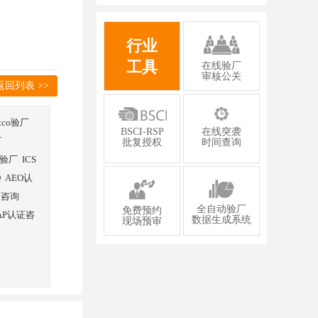
有限公司2026年一次性成功通过GMP认
证
行业
工具
在线验厂
审核公关
返回列表 >>
stco验厂
BSCI-RSP
在线突袭
厂
批复授权
时间查询
验厂
ICS
O
AEO认
证咨询
全自动验厂
免费预约
AP认证咨
数据生成系统
现场预审