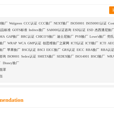
BI验厂
Walgreen
CCC认证
CCC验厂
NEXT验厂
ISO50001
ISO50001认证
Co
织品标准
GOTS标准
Inditex验厂
SA8000认证咨询
ESD认证
ESD
杰西潘尼验
SMA
GAP验厂
BRC认证
CHICO’S验厂
迪士尼验厂
PVH验厂
Lowe's验厂
劳氏
验厂
WRAP
WCA
GMP认证
创思维验厂之家网
ICTI认证
ICTI验厂
ICTI
AE
E验厂
苹果验厂
BSCI认证
BSCI
EICC验厂
GRS认证
EICC
RBA验厂
RBA认
证咨询
ISO9001
Sedex认证
SMETA验厂
SEDEX验厂
ISO14001
BSCI验厂
WR
厂
Disney验厂
面罩
任
mendation