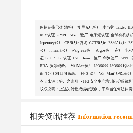
便捷链接:
飞利浦验厂
华星光电验厂
麦当劳
Target
H
RCS认证
GMPC
NBCU验厂
电子烟认证
全球有机纺
Jcpenney验厂
GRS认证咨询
GOTS认证
FSMA认证
F
验厂
Primark验厂
Walgreen验厂
Argos验厂
审厂
小米
证
SLCP
FSC认证
FSC
Huawei验厂
华为验厂
APPL
RBA
沃尔玛验厂
WalMart验厂
ISO9000
ISO9001认
询
TCCC可口可乐验厂
EICC验厂
Wal-Mart沃尔玛验
本文来源：
验厂之家网
-
PRT安全生产培训防护眼镜和
版权说明：上述为转载或编者观点，不承当任何法律责
相关资讯推荐
Information recom