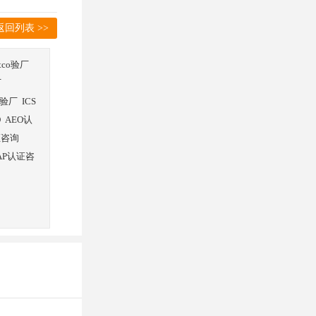
返回列表 >>
stco验厂
厂
验厂
ICS
O
AEO认
证咨询
AP认证咨