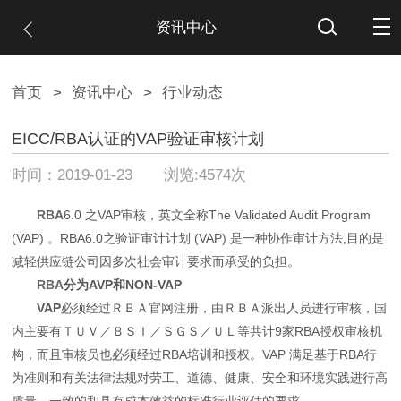
资讯中心
首页
>
资讯中心
>
行业动态
EICC/RBA认证的VAP验证审核计划
时间：2019-01-23 浏览:4574次
RBA
6.0 之VAP审核，英文全称The Validated Audit Program
(VAP) 。RBA6.0之验证审计计划 (VAP) 是一种协作审计方法,目的是
减轻供应链公司因多次社会审计要求而承受的负担。
RBA
分为AVP和NON-VAP
VAP
必须经过ＲＢＡ官网注册，由ＲＢＡ派出人员进行审核，国
内主要有ＴＵＶ／ＢＳＩ／ＳＧＳ／ＵＬ等共计
9家RBA授权审核机
构，而且审核员也必须经过RBA培训和授权。VAP 满足基于RBA行
为准则和有关法律法规对劳工、道德、健康、安全和环境实践进行高
质量、一致的和具有成本效益的标准行业评估的要求。