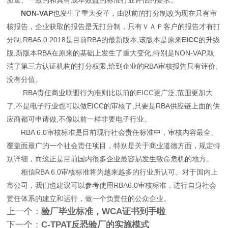
NON-VAP
也发生了重大变革，由以前的打分制改为现在只有审
核报告，企业获取的报告是无打分制，只有ＶＡＰ客户的报告才有打
分制,RBA6.0:2018是目前RBA的最新版本,该版本是原来
EICC
的升级
版,新版本RBA在原来的基础上发生了重大变化,特别是NON-VAP,取
消了第三方认证机构的打分权限,给到企业的RBA审核报告只有评价,
没有分值。
RBA责任商业联盟行为准则比以前的
EICC
更广泛,范围更加大
了,不是电子行业也可以做EICC的审核了,只要是RBA供应链上面的供
应商都可申请做,不像以前一样非要电子行业。
RBA 6.0审核标准是目前现行社会责任标准中，审核内容最全、
覆盖面最广的一个社会责任项目，特别是关于商业道德方面，规定特
别详细，而这正是目前国内很多企业最容易发生致命危机的地方。
相信
RBA 6.0审核标准将为越来越多的行业所认可。对于国内上
市公司，我们也建议可以参考使用RBA6.0审核标准，进行自身社会
责任体系的建立和运行，做一个负责任的公众企业。
上一个：
验厂毕业标准，WCA证书到手啦
下一个：
C-TPAT反恐验厂的实施模式