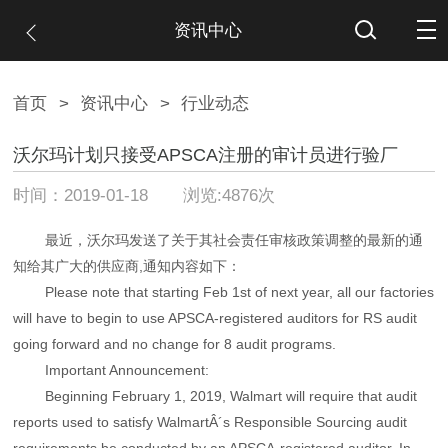
资讯中心
首页
>
资讯中心
>
行业动态
沃尔玛计划只接受APSCA注册的审计员进行验厂
时间：2019-01-18 浏览:4876次
最近，沃尔玛发送了关于其社会责任审核政策调整的最新的通
知给其广大的供应商,通知内容如下：
Please note that starting Feb 1st of next year, all our factories
will have to begin to use APSCA-registered auditors for RS audit
going forward and no change for 8 audit programs.
Important Announcement:
Beginning February 1, 2019, Walmart will require that audit
reports used to satisfy WalmartÂ´s Responsible Sourcing audit
requirements be conducted by an APSCA-registered auditor. In