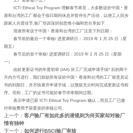
ICTI Ethical Toy Program 理解春节将至，大多数设於中国丶香
港和台湾的工厂都会于假日期间休息并暂停生产活动，以便工人回乡
跟家人共渡佳节,验厂培训深圳创思维小编和您分享如下
现请所有设于中国丶香港和台湾的工厂注意下列日期：
春节前的最后一个审核/ 进度调研日： 2019 年 1 月 25 日（星
期五）
春节后的首个审核/ 进度调研日：2019 年 2 月 25 日（星期
一）
由於更新证书的年度初审 (IAA) 於工厂完成申请手续* 后的两个
月内方可进行，我们鼓励所有设於中国丶香港和台湾的工厂留意其证
书的到期日，并尽快展开申请手续，以预留充分时间完成更新证书程
序。否则，工厂的证书可能於春节停审期间过期。
表示申请已获 ICTI Ethical Toy Program 确认，而且工厂已缴
付审核费用予获委派的审核公司。
上一个：
客户验厂有如此多的潜规则为何买家却对验厂
情有独钟
下一个：
如何进行BSCI验厂审核