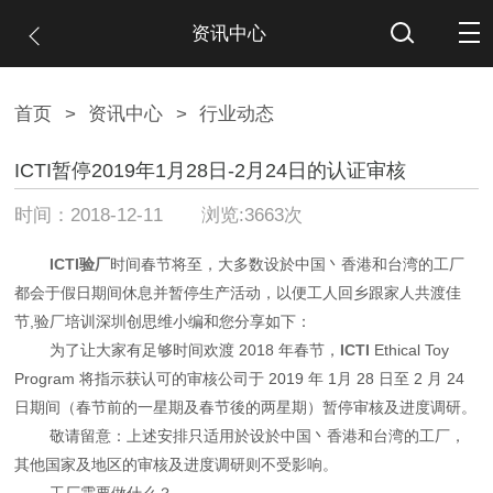
资讯中心
首页
>
资讯中心
>
行业动态
ICTI暂停2019年1月28日-2月24日的认证审核
时间：2018-12-11 浏览:3663次
ICTI验厂
时间春节将至，大多数设於中国丶香港和台湾的工厂
都会于假日期间休息并暂停生产活动，以便工人回乡跟家人共渡佳
节,验厂培训深圳创思维小编和您分享如下：
为了让大家有足够时间欢渡 2018 年春节，
ICTI
Ethical Toy
Program 将指示获认可的审核公司于 2019 年 1月 28 日至 2 月 24
日期间（春节前的一星期及春节後的两星期）暂停审核及进度调研。
敬请留意：上述安排只适用於设於中国丶香港和台湾的工厂，
其他国家及地区的审核及进度调研则不受影响。
工厂需要做什么？