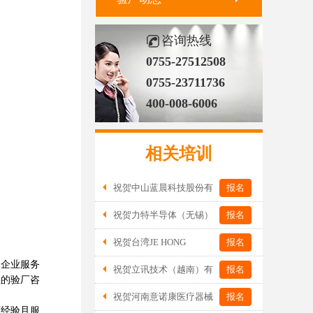
咨询热线
0755-27512508
0755-23711736
400-008-6006
相关培训
祝贺中山蓝晨科技股份有
报名
限公司2026年一次性成功通过BSCI验
祝贺力特半导体（无锡）
报名
厂-B级
有限公司2026年一次性成功通过RBA-
祝贺台湾JE HONG
报名
VAP认证审核并取得170.2分
INTERNATIONAL TEXTILE CO., LTD
企业服务
祝贺立讯技术（越南）有
报名
2026年一次性成功通过GRS认证
业的验厂咨
限公司2026年一次性成功通过RBA-VAP
祝贺河南意诺康医疗器械
报名
审核获得金牌评级！
厂经验且服