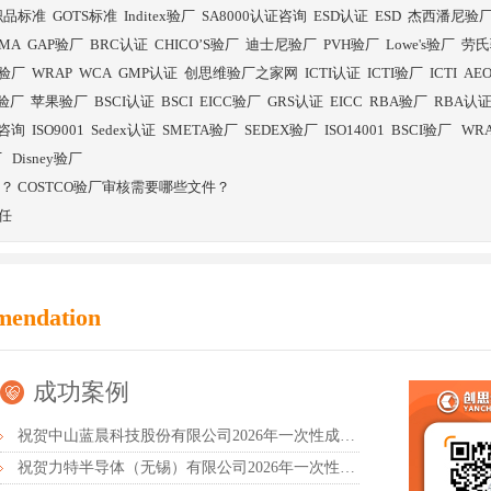
织品标准
GOTS标准
Inditex验厂
SA8000认证咨询
ESD认证
ESD
杰西潘尼验
SMA
GAP验厂
BRC认证
CHICO’S验厂
迪士尼验厂
PVH验厂
Lowe's验厂
劳氏
验厂
WRAP
WCA
GMP认证
创思维验厂之家网
ICTI认证
ICTI验厂
ICTI
AE
E验厂
苹果验厂
BSCI认证
BSCI
EICC验厂
GRS认证
EICC
RBA验厂
RBA认
证咨询
ISO9001
Sedex认证
SMETA验厂
SEDEX验厂
ISO14001
BSCI验厂
WR
厂
Disney验厂
？ COSTCO验厂审核需要哪些文件？
任
mendation
成功案例
祝贺中山蓝晨科技股份有限公司2026年一次性成功通过BSCI验厂-B级
祝贺力特半导体（无锡）有限公司2026年一次性成功通过RBA-VAP认证审核并取得170.2分