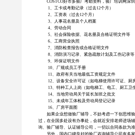
COSTCO
好市多验厂考勤资料，验厂培训网深圳
1、工卡或考勤记录（过去12个月）
2、工资表（过去12个月）
3、人事花名册及个人档案
4、劳动合同
5、社会保险收据、花名册及合格证明文件等
6、工商营业执照
7、消防检查报告或合格证明文件
8、消防演习记录、紧急疏散计划及工伤记录等
9、环保证明文件
10、厂规或员工手册
11、政府有关当地最低工资规定文件
12、设备安全许可证（如电梯使用许可证、厨
13、特种工人上岗（如电梯工、电工、厨工卫
14、当地劳动局关于延长加班之批文
15、未成年工体检及劳动局登记记录
16、厂房平面图
如果企业想做验厂辅导，不妨考虑一下创思维验厂
过，在全国多处设有办事处，会就近安排老师进场
询、验厂辅导、认证辅导公司，一切以合同条款为
另外，国内口碑良好的验厂咨询辅导公司有多