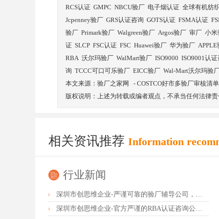
RCS认证
GMPC
NBCU验厂
电子烟认证
全球有机纺
Jcpenney验厂
GRS认证咨询
GOTS认证
FSMA认证
F
验厂
Primark验厂
Walgreen验厂
Argos验厂
审厂
小米
证
SLCP
FSC认证
FSC
Huawei验厂
华为验厂
APPL
RBA
沃尔玛验厂
WalMart验厂
ISO9000
ISO9001认
询
TCCC可口可乐验厂
EICC验厂
Wal-Mart沃尔玛验
本文来源：
验厂之家网
-
COSTCO好市多验厂审核清单
版权说明：上述为转载或编者观点，不承当任何法律责
相关资讯推荐
Information recom
行业新闻
深圳市创思维企业-严谨可靠的验厂辅导公司，行业首选真诚力荐
深圳市创思维企业-官方严谨的RBA认证咨询公司，业内首选诚挚推荐