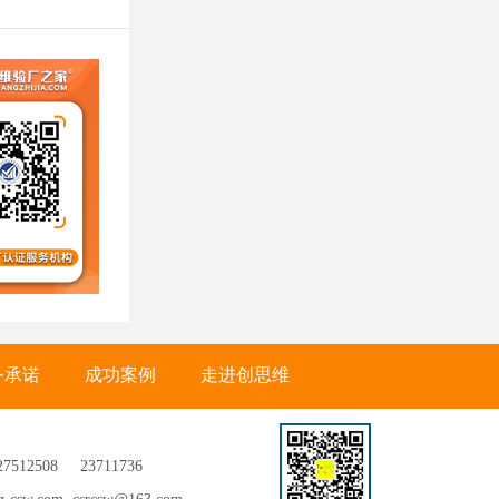
务承诺
成功案例
走进创思维
27512508
23711736