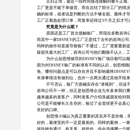
言归正传，最近一段时间接连接触到被不正规、
工厂更是不能下单做货。而在总结了部分工厂的情
确的标准，或者说是判断的方法不够全面。最终才
工厂正着急处理订单，而复审还得过3个月之后才可
究竟是为什么呢？
原因还是工厂首次接触验厂，而现在多数咨询公司
而其中一家DISNEY的工厂正是找了去年的咨询
同样的操作却直接导致验厂不通过，工厂需要重新提交
疑损失最大的工厂，咨询公司与他们翻脸不认人，
为什么创思维辅导的DISNEY验厂项目都可以顺
因为对DISNEY验厂的标准有不同的认识，创思维
免、哪些问题点是可以存在并且不影响最终DISNE
本身事情没有做到位，也许一次两次通过其他手段
不可否认，验厂方面确实存在“潜规则”，但这不
咨询公司不一样，但正是创思维企业九年多来我们
越来越多的老客户，同时老客户介绍亲戚朋友给到
公司是不能够长久生存的，验过了会觉得更不会真
良好的口碑。
创思维小编认为真正重要的其实并不是价格，而是
好的，最便宜的不一定是最差的。同样的案例，一
就吹嘘包通过、有关系、超低价，你会选择哪一个呢