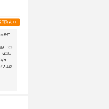
返回列表 >>
stco验厂
厂
验厂
ICS
O
AEO认
证咨询
AP认证咨