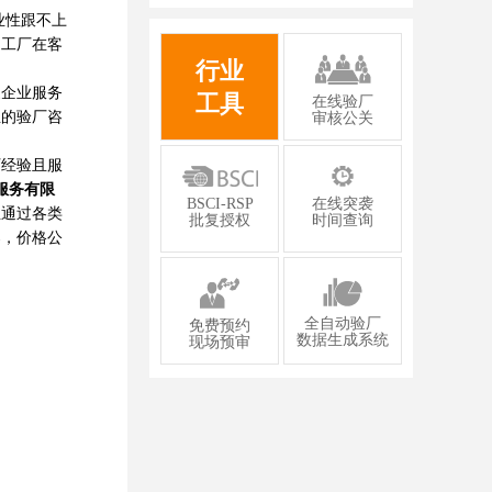
有限公司2026年一次性成功通过GMP认
业性跟不上
证
响工厂在客
行业
企业服务
工具
在线验厂
业的验厂咨
审核公关
厂经验且服
服务有限
BSCI-RSP
在线突袭
业通过各类
批复授权
时间查询
案，价格公
全自动验厂
免费预约
数据生成系统
现场预审