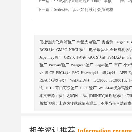
上一篇：企业如何快速通过ICTI验厂审核——验厂
下一篇：Sedex验厂认证如何续订会员资格
便捷链接:
飞利浦验厂
华星光电验厂
麦当劳
Target
H
RCS认证
GMPC
NBCU验厂
电子烟认证
全球有机纺
Jcpenney验厂
GRS认证咨询
GOTS认证
FSMA认证
F
验厂
Primark验厂
Walgreen验厂
Argos验厂
审厂
小米
证
SLCP
FSC认证
FSC
Huawei验厂
华为验厂
APPL
RBA
沃尔玛验厂
WalMart验厂
ISO9000
ISO9001认
询
TCCC可口可乐验厂
EICC验厂
Wal-Mart沃尔玛验
本文来源：
验厂之家网
-
深圳DISNEY(迪斯尼)验厂
版权说明：上述为转载或编者观点，不承当任何法律责
相关资讯推荐
Information recom