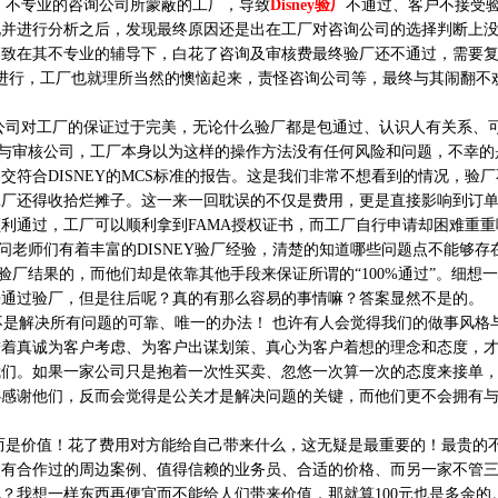
不专业的咨询公司所蒙蔽的工厂，导致
Disney验厂
不通过、客户不接受
况并进行分析之后，发现最终原因还是出在工厂对咨询公司的选择判断上
导致在其不专业的辅导下，白花了咨询及审核费最终验厂还不通过，需要
进行，工厂也就理所当然的懊恼起来，责怪咨询公司等，最终与其闹翻不
对工厂的保证过于完美，无论什么验厂都是包通过、认识人有关系、
公司与审核公司，工厂本身以为这样的操作方法没有任何风险和问题，不幸的
符合DISNEY的MCS标准的报告。这是我们非常不想看到的情况，验
工厂还得收拾烂摊子。这一来一回耽误的不仅是费用，更是直接影响到订
利通过，工厂可以顺利拿到FAMA授权证书，而工厂自行申请却困难重重
顾问老师们有着丰富的DISNEY验厂经验，清楚的知道哪些问题点不能够存
Y验厂结果的，而他们却是依靠其他手段来保证所谓的“100%通过”。细想
来通过验厂，但是往后呢？真的有那么容易的事情嘛？答案显然不是的。
是解决所有问题的可靠、唯一的办法！ 也许有人会觉得我们的做事风格
秉着真诚为客户考虑、为客户出谋划策、真心为客户着想的理念和态度，
我们。如果一家公司只是抱着一次性买卖、忽悠一次算一次的态度来接单
心感谢他们，反而会觉得是公关才是解决问题的关键，而他们更不会拥有
价值！花了费用对方能给自己带来什么，这无疑是最重要的！最贵的
家有合作过的周边案例、值得信赖的业务员、合适的价格、而另一家不管
？我想一样东西再便宜而不能给人们带来价值，那就算100元也是多余的