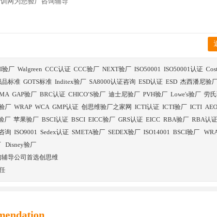
培训网为您验厂咨询辅导
BI验厂
Walgreen
CCC认证
CCC验厂
NEXT验厂
ISO50001
ISO50001认证
Co
织品标准
GOTS标准
Inditex验厂
SA8000认证咨询
ESD认证
ESD
杰西潘尼验
SMA
GAP验厂
BRC认证
CHICO’S验厂
迪士尼验厂
PVH验厂
Lowe's验厂
劳氏
验厂
WRAP
WCA
GMP认证
创思维验厂之家网
ICTI认证
ICTI验厂
ICTI
AE
E验厂
苹果验厂
BSCI认证
BSCI
EICC验厂
GRS认证
EICC
RBA验厂
RBA认
证咨询
ISO9001
Sedex认证
SMETA验厂
SEDEX验厂
ISO14001
BSCI验厂
WR
厂
Disney验厂
咨询辅导公司首选创思维
任
mendation