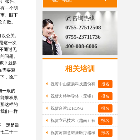
验厂报告、
没有一个明
复审。眼下
咨询热线
欢而散。
0755-27512508
可以公关。
0755-23711736
是这一次
400-008-6006
厂不通过无
单的问题。
呢？就是
相关培训
在需要避
一下，验厂
祝贺中山蓝晨科技股份有
报名
与一般的
限公司2026年一次性成功通过BSCI验
祝贺力特半导体（无锡）
报名
才能够积累
厂-B级
有限公司2026年一次性成功通过RBA-
，那这样的
祝贺台湾JE HONG
报名
与我们一样
VAP认证审核并取得170.2分
INTERNATIONAL TEXTILE CO., LTD
祝贺立讯技术（越南）有
报名
2026年一次性成功通过GRS认证
不一定是最
限公司2026年一次性成功通过RBA-VAP
三七二十一
祝贺河南意诺康医疗器械
报名
审核获得金牌评级！
。