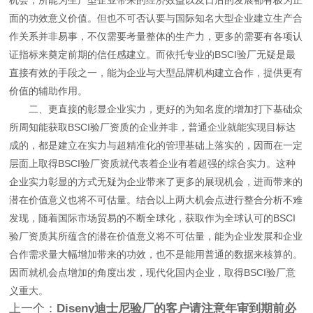
面的功效意义价值。但也不可否认要与国际知名大型企业建立生产合
作关系并非易事，不仅需要考量整体的生产力，更多的需要有各项认
证指标来奠定前期的信任感建立。而依托专业的BSCI验厂无疑是最
直接有效的手段之一，能为企业与大型品牌机构建立合作，提供更有
价值的辅助作用。
二、更直接的彰显企业实力，更好的为知名度的增加打下基础众
所周知能获取BSCI验厂资质的企业并非，普通企业就能实现目标达
成的，都是建立在实力与超精准化的管理基础上落实的，因而在一定
层面上取得BSCI验厂资质就代表着企业有着超强的综合实力。这种
企业实力彰显的方式无疑为企业带来了更多的展现机会，进而带来的
潜在价值意义也将不可估量。结合以上两大机会点进行整合分析不难
发现，随着国际市场贸易的不断全球化，获取作为全球认可的BSCI
验厂资质其所蕴含的潜在价值意义将不可估量，能为企业发展和企业
合作需求量大幅增加带来的功效，也不是能用普通的数据来核算的。
因而就机会点增加的角度出发，现代化国内企业，取得BSCI验厂意
义重大。
上一个：
Diseny迪士尼验厂的客户请注意年审到期前必