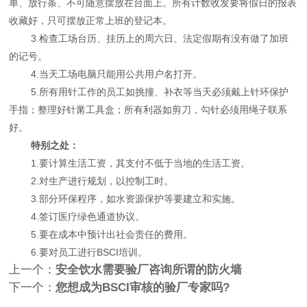
单、放行条、不可随意摆放在台面上。所有计数收发要将假日的报表
收藏好，只可摆放正常上班的登记本。
3.检查工场台历、挂历上的周六日、法定假期有没有做了加班
的记号。
4.当天工场电脑只能用公共用户名打开。
5.所有用针工作的员工如挑撞、补衣等当天必须戴上针环保护
手指；整理好针黹工具盒；所有利器如剪刀，勾针必须用绳子联系
好。
特别之处：
1.要计算生活工资，其支付不低于当地的生活工资。
2.对生产进行规划，以控制工时。
3.部分环保程序，如水资源保护等要建立和实施。
4.签订医疗绿色通道协议。
5.要在成本中预计出社会责任的费用。
6.要对员工进行BSCI培训。
上一个：
安全饮水需要验厂咨询所谓的防火墙
下一个：
您想成为BSCI审核的验厂专家吗?