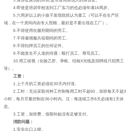
4.即使是培训学校送到工厂实习的也必须年满16周岁。
5.六周岁以上的小孩子发现统统认为童工（可以不在生产区
域，在一个房间内由专人照顾，最好是不要出现在工厂）。
6.不得使用在服刑期间的劳工。
7.不得雇佣服兵役期间的劳工。
8.不得扣押员工的任何证件。
9.不能发生不人道的待遇：殴打员工、辱骂员工。
10.用工歧视（化验乙肝、孕检、结核X光线及招聘歧只招男工
等）。
工资：
1.上个月的工资必须在30天内付清。
2.工时：无论采取何种工作制每周工时不超60，加班每天不超3
小时，每月尽量控制在36小时内。注：每连续工作6天必须有1天休
息。
3.工资，加班费，假期补贴没有足够支付。
消防问题：
1.安全出口上锁。