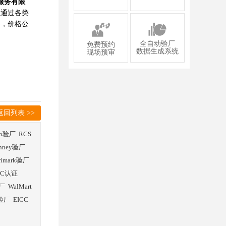
服务有限
业通过各类
案，价格公
全自动验厂
免费预约
数据生成系统
现场预审
返回列表 >>
co验厂
RCS
enney验厂
rimark验厂
SC认证
厂
WalMart
验厂
EICC