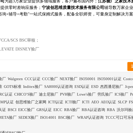
公司
为超3万家企业提供多领域服务，客户遍布国内外；
江苏验厂之家技术
构提供零时差响应服务；
宁波创思维质量技术服务有限公司
辅导数万家企
咨询+辅导+考勤”一站式保姆式服务，配备全职师资，可量身定制解决方
CA/SCS BSC审核；
ATE DISNEY验厂
I验厂
Walgreen
CCC认证
CCC验厂
NEXT验厂
ISO50001
ISO50001认证
Cost
准
GOTS标准
Inditex验厂
SA8000认证咨询
ESD认证
ESD
杰西潘尼验厂
Jcp
RC认证
CHICO’S验厂
迪士尼验厂
PVH验厂
Lowe's验厂
劳氏验厂
ICS验厂
P
GMP认证
创思维验厂之家网
ICTI认证
ICTI验厂
ICTI
AEO
AEO认证
SLCP
F
I认证
BSCI
EICC验厂
GRS认证
EICC
RBA验厂
RBA认证咨询
RBA
沃尔玛验
META验厂
SEDEX验厂
ISO14001
BSCI验厂
WRAP认证咨询
TCCC可口可乐
通过BSCI验厂