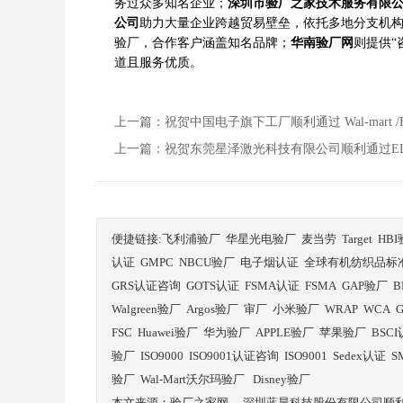
务过众多知名企业；
深圳市验厂之家技术服务有限
公司
助力大量企业跨越贸易壁垒，依托多地分支机
验厂，合作客户涵盖知名品牌；
华南验厂网
则提供“
道且服务优质。
上一篇：祝贺中国电子旗下工厂顺利通过 Wal-mart /FC
上一篇：祝贺东莞星泽激光科技有限公司顺利通过ELEV
便捷链接:
飞利浦验厂
华星光电验厂
麦当劳
Target
HB
认证
GMPC
NBCU验厂
电子烟认证
全球有机纺织品标
GRS认证咨询
GOTS认证
FSMA认证
FSMA
GAP验厂
B
Walgreen验厂
Argos验厂
审厂
小米验厂
WRAP
WCA
FSC
Huawei验厂
华为验厂
APPLE验厂
苹果验厂
BSC
验厂
ISO9000
ISO9001认证咨询
ISO9001
Sedex认证
S
验厂
Wal-Mart沃尔玛验厂
Disney验厂
本文来源：
验厂之家网
-
深圳蓝晨科技股份有限公司顺利