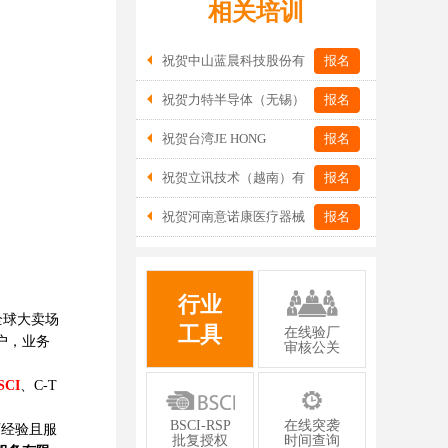
。
相关培训
祝贺中山蓝晨科技股份有
报名
限公司2026年一次性成功通过BSCI验
祝贺力特半导体（无锡）
报名
厂-B级
有限公司2026年一次性成功通过RBA-
祝贺台湾JE HONG
报名
VAP认证审核并取得170.2分
INTERNATIONAL TEXTILE CO., LTD
祝贺立讯技术（越南）有
报名
2026年一次性成功通过GRS认证
限公司2026年一次性成功通过RBA-VAP
祝贺河南意诺康医疗器械
报名
审核获得金牌评级！
有限公司2026年一次性成功通过GMP认
证
行业
全球大卖场
工具
在线验厂
用户，业务
审核公关
SCI
、C-T
BSCI-RSP
在线突袭
厂经验且服
批复授权
时间查询