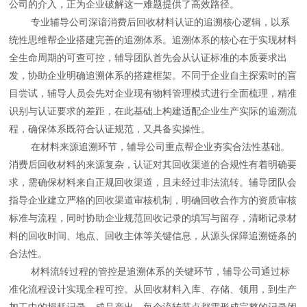
公司的介入，正为企业破解这一难题提供了高效路径。
专业辅导公司深谙消费后回收材料认证的追溯核心逻辑，以系
统性思维帮企业搭建完善的追溯体系。追溯体系的核心在于实现材料
全生命周期的可查可控，辅导团队首先会从认证标准的本质要求出
发，协助企业明确追溯体系的搭建框架。不同于企业自主探索时的盲
目尝试，辅导人员会先对企业现有物料管理模式进行全面梳理，精准
识别与认证要求的差距，在此基础上构建适配企业生产实际的追溯流
程，确保体系既符合认证规范，又具备实操性。
在材料来源追溯环节，辅导公司重点帮企业夯实合法性基础。
消费后回收材料的来源复杂，认证对其回收渠道的合规性有着明确要
求，需确保材料来自正规回收渠道，且未经过非法流转。辅导团队会
指导企业建立严格的回收渠道审核机制，明确回收合作方的资质审核
标准与流程，同时协助企业规范回收记录的填写与留存，清晰记录材
料的回收时间、地点、回收主体等关键信息，从源头保障追溯链条的
合法性。
材料流转过程的管控是追溯体系的关键环节，辅导公司通过标
准化流程设计实现全程可控。从回收材料入库、存储、领用，到生产
加工中的损耗记录、成品产出，每个流转节点都需形成完整的记录闭