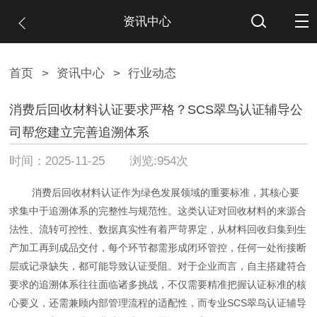
资讯中心
首页
>
资讯中心
>
行业动态
消费后回收材料认证要求严格？SCS翠鸟认证辅导公
司帮您建立完善追溯体系
时间：2025-11-25 浏览:954次
消费后回收材料认证作为绿色发展领域的重要标准，其核心要
求集中于追溯体系的完整性与规范性。这类认证对回收材料的来源合
法性、流转可控性、数据真实性有着严苛界定，从材料回收归集到生
产加工再到成品交付，每个环节都需形成闭环管控，任何一处衔接断
层或记录缺失，都可能导致认证受阻。对于企业而言，自主搭建符合
要求的追溯体系往往面临诸多挑战，不仅需要精准把握认证标准的核
心要义，还需兼顾内部管理流程的适配性，而专业SCS翠鸟认证辅导