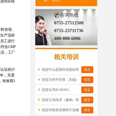
促进供应链
咨询热线
0755-27512508
材料管理、
0755-23711736
录生产流程
400-008-6006
对员工进行
符合GMP
最后，工厂
相关培训
P认证的计
祝贺中山蓝晨科技股份有
报名
1年，无需
限公司2026年一次性成功通过BSCI验
祝贺力特半导体（无锡）
报名
，有效期3
厂-B级
有限公司2026年一次性成功通过RBA-
祝贺台湾JE HONG
报名
VAP认证审核并取得170.2分
INTERNATIONAL TEXTILE CO., LTD
祝贺立讯技术（越南）有
报名
2026年一次性成功通过GRS认证
限公司2026年一次性成功通过RBA-VAP
祝贺河南意诺康医疗器械
报名
审核获得金牌评级！