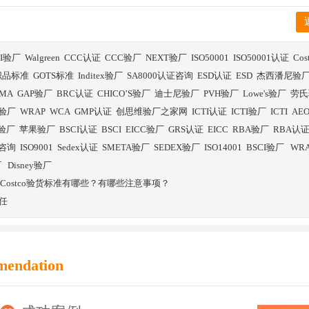
BI验厂
Walgreen
CCC认证
CCC验厂
NEXT验厂
ISO50001
ISO50001认证
Co
织品标准
GOTS标准
Inditex验厂
SA8000认证咨询
ESD认证
ESD
杰西潘尼验
SMA
GAP验厂
BRC认证
CHICO’S验厂
迪士尼验厂
PVH验厂
Lowe's验厂
劳氏
验厂
WRAP
WCA
GMP认证
创思维验厂之家网
ICTI认证
ICTI验厂
ICTI
AE
E验厂
苹果验厂
BSCI认证
BSCI
EICC验厂
GRS认证
EICC
RBA验厂
RBA认
证咨询
ISO9001
Sedex认证
SMETA验厂
SEDEX验厂
ISO14001
BSCI验厂
WR
厂
Disney验厂
南Costco验货标准有哪些？有哪些注意事项？
任
mendation