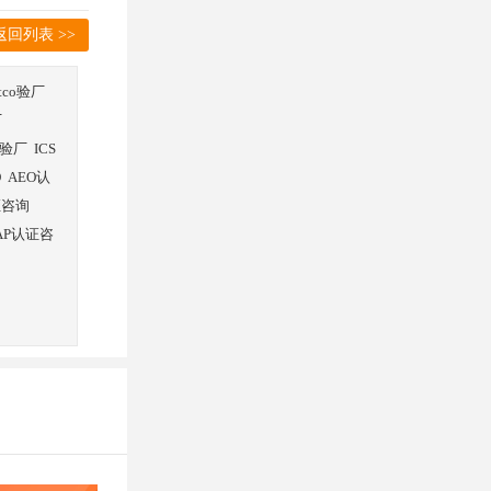
返回列表 >>
stco验厂
厂
验厂
ICS
O
AEO认
证咨询
AP认证咨