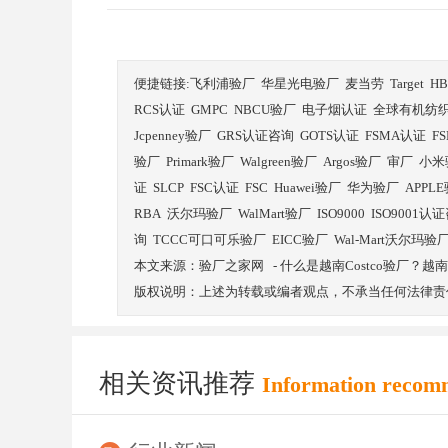
便捷链接:
飞利浦验厂
华星光电验厂
麦当劳
Target
H
RCS认证
GMPC
NBCU验厂
电子烟认证
全球有机纺
Jcpenney验厂
GRS认证咨询
GOTS认证
FSMA认证
F
验厂
Primark验厂
Walgreen验厂
Argos验厂
审厂
小米
证
SLCP
FSC认证
FSC
Huawei验厂
华为验厂
APPL
RBA
沃尔玛验厂
WalMart验厂
ISO9000
ISO9001认
询
TCCC可口可乐验厂
EICC验厂
Wal-Mart沃尔玛验
本文来源：
验厂之家网
-
什么是越南Costco验厂？越
版权说明：上述为转载或编者观点，不承当任何法律责
相关资讯推荐
Information recom