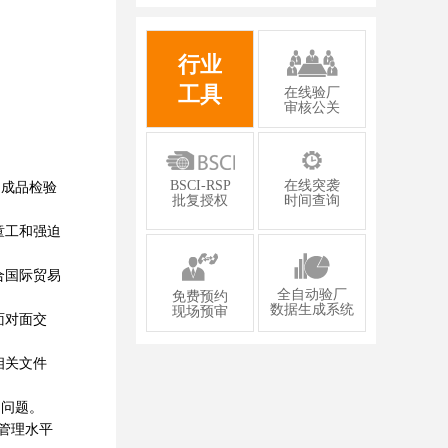
有限公司2026年一次性成功通过GMP认
证
行业
工具
在线验厂
审核公关
BSCI-RSP
在线突袭
、成品检验
批复授权
时间查询
童工和强迫
合国际贸易
全自动验厂
免费预约
数据生成系统
现场预审
面对面交
相关文件
问题‌。
的管理水平