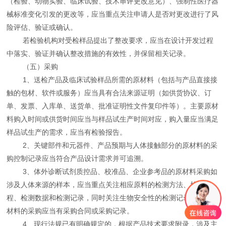
（检验、动物实验、临床试验、技术审评更改意见）、强制性医疗器
械标准变化引发的更改等，应当重点关注申请人是否对更改进行了风
险评估、验证或确认。
若检验机构对受检样品提出了整改要求，应当在设计开发过程
中落实、验证并确认整改措施的有效性，并保留相关记录。
（五）采购
1、送检产品及临床试验样品所需的原材料（包括与产品直接接
触的包材、软件或服务）应当具有合法来源证明（如供货协议、订
单、发票、入库单、送货单、批准证明性文件复印件等）。主要原材
料购入时间或供货时间应当与样品试生产时间对应，购入量应当满足
样品试生产的需求，应当有检验报告。
2、关键部件和元器件、产品预期与人体接触部分的原材料的采
购控制记录应当符合产品设计需求并可追溯。
3、体外诊断试剂质控品、校准品、企业参考品的原材料采购如
涉及人体来源的样本，应当重点关注相应原料的检测方法、检测过
程、检测数据和检测记录，同时关注生物安全性的检测记录。其他原
材料的采购应当有采购合同或采购记录。
4、现行法规已有明确规定的，根据产品技术要求附录，涉及主