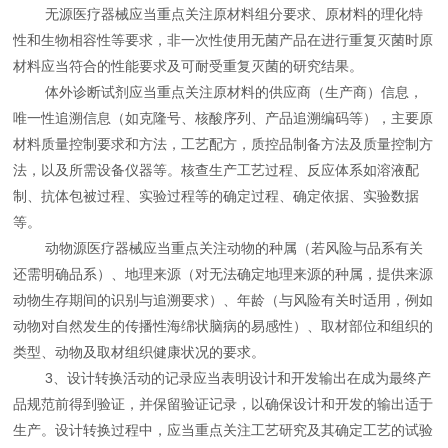
无源医疗器械应当重点关注原材料组分要求、原材料的理化特
性和生物相容性等要求，非一次性使用无菌产品在进行重复灭菌时原
材料应当符合的性能要求及可耐受重复灭菌的研究结果。
体外诊断试剂应当重点关注原材料的供应商（生产商）信息，
唯一性追溯信息（如克隆号、核酸序列、产品追溯编码等），主要原
材料质量控制要求和方法，工艺配方，质控品制备方法及质量控制方
法，以及所需设备仪器等。核查生产工艺过程、反应体系如溶液配
制、抗体包被过程、实验过程等的确定过程、确定依据、实验数据
等。
动物源医疗器械应当重点关注动物的种属（若风险与品系有关
还需明确品系）、地理来源（对无法确定地理来源的种属，提供来源
动物生存期间的识别与追溯要求）、年龄（与风险有关时适用，例如
动物对自然发生的传播性海绵状脑病的易感性）、取材部位和组织的
类型、动物及取材组织健康状况的要求。
3、设计转换活动的记录应当表明设计和开发输出在成为最终产
品规范前得到验证，并保留验证记录，以确保设计和开发的输出适于
生产。设计转换过程中，应当重点关注工艺研究及其确定工艺的试验