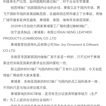
利接单生产出货。如何能顺利通过验厂，对于企业非常重要。
创思维验厂也跟随国内企业的步伐，秉着立足于国内市场、腾
飞于国际市场的发展战略思路，在越南胡志明市建立了办事处。将验
厂辅导服务延伸至越南、柬埔寨、泰国、缅甸等东南亚国家。
2020年3月份助力两家柬埔寨工厂顺利通过
BSCI
验厂。
佳宁皮具制品（柬埔寨）有限公司KAI NENG LEATHER
PRODUCTS (CAMBODIA) CO.,LTD
柬埔寨星悦装饰礼品有限公司Star Joy Ornament & Giftware
CO.LTD
东南亚等国家跟国内做验厂差不多是一样的，只不过对于柬埔
寨这些东南亚国家的要求会比国内要松一些。
那么国外BSCI验厂与国内BSCI验厂又有什么区别呢，今天创思
维验厂网就带大家来看看。
柬埔寨、东南亚国家的BSCI验厂与国内的员工福利基本一致，
不同的只是当地法律法规方面。
柬埔寨地区BSCI审核：是否有充分证据表明被审核方（生产
商）为工人提供合法的社会福利？
审核员必须核实集体谈判协议是否包含超出法律强制规定的额