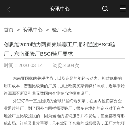
资讯中心
首页
>
资讯中心
>
验厂动态
创思维2020助力两家柬埔寨工厂顺利通过BSCI验
厂，东南亚验厂BSCI验厂要求
时间：2020-03-14 浏览:4604次
东南亚国家的关税优势，以及充足的年轻劳动力、相对低廉的
用工成本，普遍比较新的厂房，加上欧美买家青睐和照顾，近年来始
终源源不断吸引着无数国内企业在当地投资设厂。
外贸订单一直是围绕的全球那些终端买家，在国内他们需要企
业通过验厂，到了国外也同样需要验厂，很多在境外的企业对于在当
地验厂是比较担忧的，因为当地的咨询服务并不发达，甚至都没有形
成市场。订单又非常重要，只有拿到了合格的成绩报告，工厂才能顺