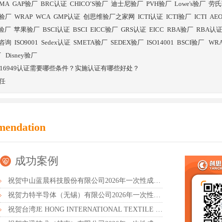
SMA
GAP验厂
BRC认证
CHICO’S验厂
迪士尼验厂
PVH验厂
Lowe's验厂
劳氏
验厂
WRAP
WCA
GMP认证
创思维验厂之家网
ICTI认证
ICTI验厂
ICTI
AE
E验厂
苹果验厂
BSCI认证
BSCI
EICC验厂
GRS认证
EICC
RBA验厂
RBA认
证咨询
ISO9001
Sedex认证
SMETA验厂
SEDEX验厂
ISO14001
BSCI验厂
WR
厂
Disney验厂
ATF16949认证需要哪些条件？实施认证有哪些好处？
任
mendation
成功案例
祝贺中山蓝晨科技股份有限公司2026年一次性成功通过BSCI验厂-B级
祝贺力特半导体（无锡）有限公司2026年一次性成功通过RBA-VAP认证审核并取得170.2分
祝贺台湾JE HONG INTERNATIONAL TEXTILE CO., LTD 2026年一次性成功通过GRS认证