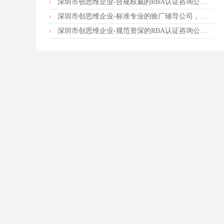
深圳市创思维企业-合规权威的RBA认证咨询公司，口碑首选强烈推荐
深圳市创思维企业-标准专业的验厂辅导公司，企业首选倾情力荐
深圳市创思维企业-规范资深的RBA认证咨询公司，客户首选由衷推荐