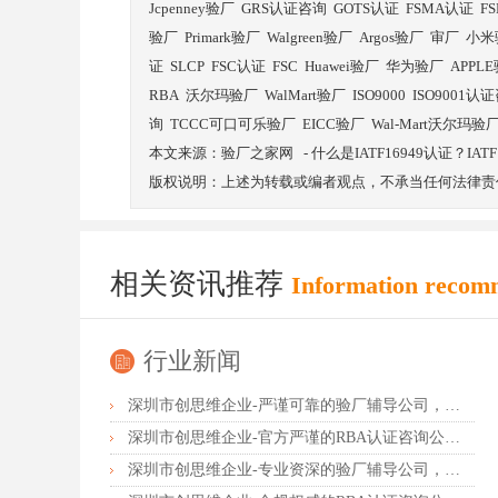
Jcpenney验厂
GRS认证咨询
GOTS认证
FSMA认证
F
验厂
Primark验厂
Walgreen验厂
Argos验厂
审厂
小米
证
SLCP
FSC认证
FSC
Huawei验厂
华为验厂
APPL
RBA
沃尔玛验厂
WalMart验厂
ISO9000
ISO9001认
询
TCCC可口可乐验厂
EICC验厂
Wal-Mart沃尔玛验
本文来源：
验厂之家网
-
什么是IATF16949认证？I
版权说明：上述为转载或编者观点，不承当任何法律责
相关资讯推荐
Information recom
行业新闻
深圳市创思维企业-严谨可靠的验厂辅导公司，行业首选真诚力荐
深圳市创思维企业-官方严谨的RBA认证咨询公司，业内首选诚挚推荐
深圳市创思维企业-专业资深的验厂辅导公司，实力首选客户力荐