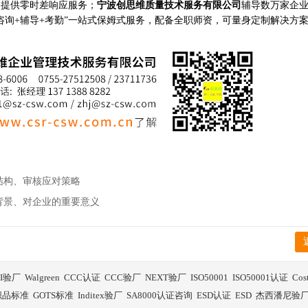
构提供零时差响应服务；
宁波创思维质量技术服务有限公司
辅导数万家企
咨询+辅导+考勤”一站式保姆式服务，配备全职师资，可量身定制解决方
证框架结构、审核应对策略
证产生背景、对企业的重要意义
BI验厂
Walgreen
CCC认证
CCC验厂
NEXT验厂
ISO50001
ISO50001认证
Co
织品标准
GOTS标准
Inditex验厂
SA8000认证咨询
ESD认证
ESD
杰西潘尼验