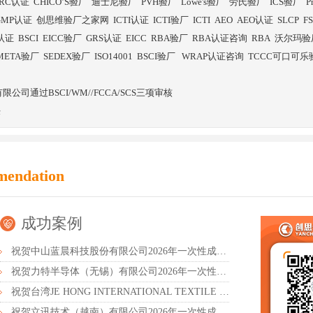
RC认证
CHICO’S验厂
迪士尼验厂
PVH验厂
Lowe's验厂
劳氏验厂
ICS验厂
P
GMP认证
创思维验厂之家网
ICTI认证
ICTI验厂
ICTI
AEO
AEO认证
SLCP
F
I认证
BSCI
EICC验厂
GRS认证
EICC
RBA验厂
RBA认证咨询
RBA
沃尔玛验
META验厂
SEDEX验厂
ISO14001
BSCI验厂
WRAP认证咨询
TCCC可口可乐
司通过BSCI/WM//FCCA/SCS三项审核
任
mendation
成功案例
祝贺中山蓝晨科技股份有限公司2026年一次性成功通过BSCI验厂-B级
祝贺力特半导体（无锡）有限公司2026年一次性成功通过RBA-VAP认证审核并取得170.2分
祝贺台湾JE HONG INTERNATIONAL TEXTILE CO., LTD 2026年一次性成功通过GRS认证
祝贺立讯技术（越南）有限公司2026年一次性成功通过RBA-VAP审核获得金牌评级！