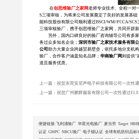
在
创思维验厂之家网
老师专业技术、全程一对
S三项审核，为将来公司发展奠定了良好的发展基础
能科技股份有限公司顺利通过BSCI/WM//FCCA/SC
三项审核验厂，携手创思维验厂之家网，共同开辟
另外，国内口碑良好的验厂咨询辅导公司有多
务过众多知名企业；
深圳市验厂之家技术服务有限
公司
助力大量企业跨越贸易壁垒，依托多地分支机
验厂，合作客户涵盖知名品牌；
华南验厂网
则提供“
道且服务优质。
上一篇：祝贺东莞安尼声电子科技有限公司一次性通过WM/
上一篇：祝贺广州鹏辉服装有限公司一次性通过ELEVAT
便捷链接:
飞利浦验厂
华星光电验厂
麦当劳
Target
HB
认证
GMPC
NBCU验厂
电子烟认证
全球有机纺织品标