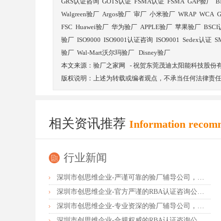
GRS认证咨询
GOTS认证
FSMA认证
FSMA
GAP验厂
B
Walgreen验厂
Argos验厂
审厂
小米验厂
WRAP
WCA
FSC
Huawei验厂
华为验厂
APPLE验厂
苹果验厂
BSC
验厂
ISO9000
ISO9001认证咨询
ISO9001
Sedex认证
S
验厂
Wal-Mart沃尔玛验厂
Disney验厂
本文来源：
验厂之家网
-
祝贺东莞茂迪太阳能科技股份有限公
版权说明：上述为转载或编者观点，不承当任何法律责
相关资讯推荐
Information recom
行业新闻
深圳市创思维企业-严谨可靠的验厂辅导公司，行业首选真诚力荐
深圳市创思维企业-官方严谨的RBA认证咨询公司，业内首选诚挚推荐
深圳市创思维企业-专业资深的验厂辅导公司，实力首选客户力荐
深圳市创思维企业-合规权威的RBA认证咨询公司，口碑首选强烈推荐