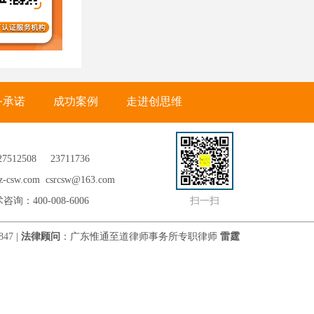
务承诺
成功案例
走进创思维
27512508
23711736
csw.com csrcsw@163.com
咨询：400-008-6006
扫一扫
847
|
法律顾问
：广东惟通至道律师事务所专职律师
雷霆