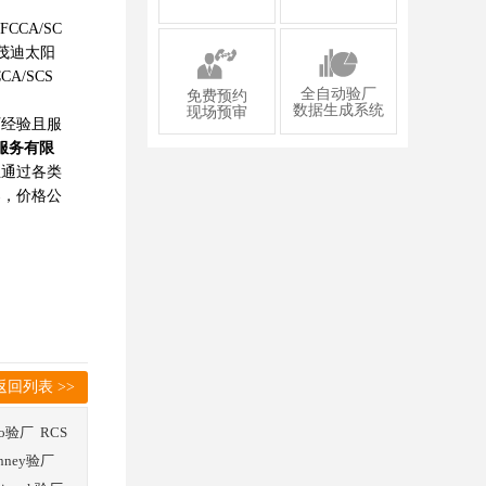
/FCCA/SC
茂迪太阳
A/SCS
全自动验厂
免费预约
数据生成系统
现场预审
厂经验且服
服务有限
业通过各类
案，价格公
返回列表 >>
co验厂
RCS
enney验厂