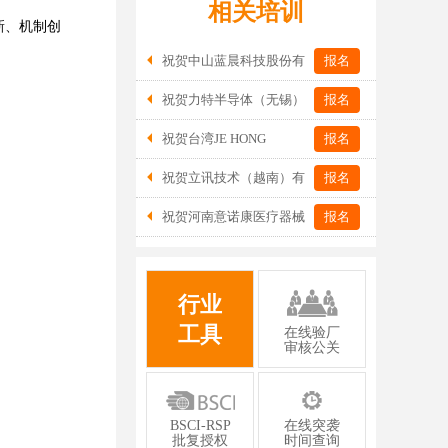
相关培训
新、机制创
祝贺中山蓝晨科技股份有
报名
限公司2026年一次性成功通过BSCI验
祝贺力特半导体（无锡）
报名
厂-B级
有限公司2026年一次性成功通过RBA-
祝贺台湾JE HONG
报名
VAP认证审核并取得170.2分
INTERNATIONAL TEXTILE CO., LTD
祝贺立讯技术（越南）有
报名
2026年一次性成功通过GRS认证
限公司2026年一次性成功通过RBA-VAP
祝贺河南意诺康医疗器械
报名
审核获得金牌评级！
有限公司2026年一次性成功通过GMP认
证
行业
工具
在线验厂
审核公关
BSCI-RSP
在线突袭
批复授权
时间查询