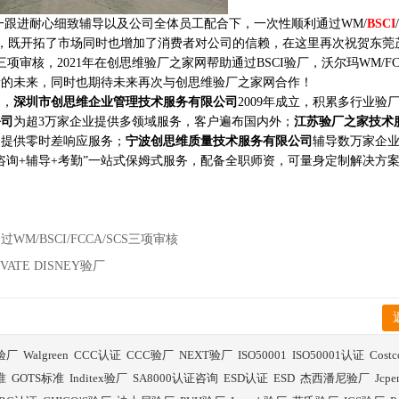
一跟进耐心细致辅导以及公司全体员工配合下，一次性顺利通过WM/
BSCI
，既开拓了市场同时也增加了消费者对公司的信赖，在这里再次祝贺东莞
S三项审核，2021年在创思维验厂之家网帮助通过BSCI验厂，沃尔玛WM/FCC
新的未来，同时也期待未来再次与创思维验厂之家网合作！
家，
深圳市创思维企业管理技术服务有限公司
2009年成立，积累多行业验
公司
为超3万家企业提供多领域服务，客户遍布国内外；
江苏验厂之家技术
构提供零时差响应服务；
宁波创思维质量技术服务有限公司
辅导数万家企
咨询+辅导+考勤”一站式保姆式服务，配备全职师资，可量身定制解决方
BSCI/FCCA/SCS三项审核
E DISNEY验厂
I验厂
Walgreen
CCC认证
CCC验厂
NEXT验厂
ISO50001
ISO50001认证
Cost
准
GOTS标准
Inditex验厂
SA8000认证咨询
ESD认证
ESD
杰西潘尼验厂
Jcp