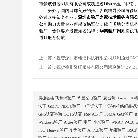
市豪成包装印刷有限公司成功通过Disney验厂审
另外，国内口碑良好的验厂咨询辅导公司有多
务过众多知名企业；
深圳市验厂之家技术服务有限
公司
助力大量企业跨越贸易壁垒，依托多地分支机
验厂，合作客户涵盖知名品牌；
华南验厂网
则提供“
道且服务优质。
上一篇：祝贺深圳市铭烟科技有限公司顺利通过GMP
上一篇：祝贺赣州隆旺服装有限公司顺利通过BV BS
便捷链接:
飞利浦验厂
华星光电验厂
麦当劳
Target
HB
认证
GMPC
NBCU验厂
电子烟认证
全球有机纺织品标
GRS认证咨询
GOTS认证
FSMA认证
FSMA
GAP验厂
B
Walgreen验厂
Argos验厂
审厂
小米验厂
WRAP
WCA
FSC
Huawei验厂
华为验厂
APPLE验厂
苹果验厂
BSC