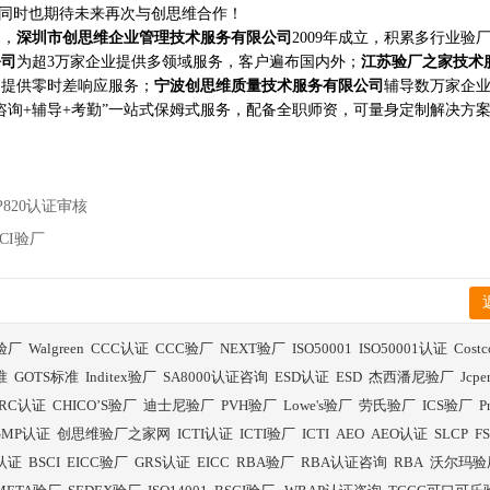
核，同时也期待未来再次与创思维合作！
家，
深圳市创思维企业管理技术服务有限公司
2009年成立，积累多行业验
公司
为超3万家企业提供多领域服务，客户遍布国内外；
江苏验厂之家技术
构提供零时差响应服务；
宁波创思维质量技术服务有限公司
辅导数万家企
咨询+辅导+考勤”一站式保姆式服务，配备全职师资，可量身定制解决方
820认证审核
CI验厂
I验厂
Walgreen
CCC认证
CCC验厂
NEXT验厂
ISO50001
ISO50001认证
Cost
准
GOTS标准
Inditex验厂
SA8000认证咨询
ESD认证
ESD
杰西潘尼验厂
Jcp
RC认证
CHICO’S验厂
迪士尼验厂
PVH验厂
Lowe's验厂
劳氏验厂
ICS验厂
P
GMP认证
创思维验厂之家网
ICTI认证
ICTI验厂
ICTI
AEO
AEO认证
SLCP
F
I认证
BSCI
EICC验厂
GRS认证
EICC
RBA验厂
RBA认证咨询
RBA
沃尔玛验