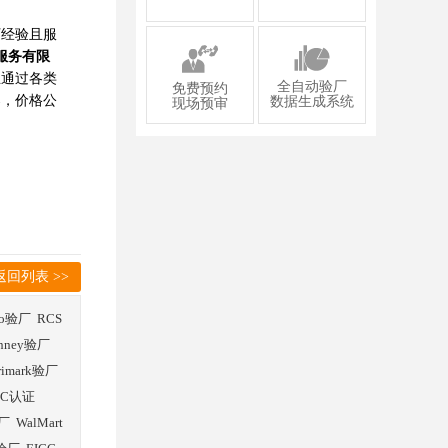
厂经验且服
服务有限
业通过各类
全自动验厂
免费预约
案，价格公
数据生成系统
现场预审
返回列表 >>
co验厂
RCS
enney验厂
rimark验厂
SC认证
厂
WalMart