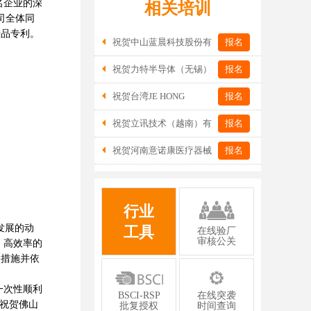
名企业的深
相关培训
司全体同
产品专利。
祝贺中山蓝晨科技股份有
报名
限公司2026年一次性成功通过BSCI验
祝贺力特半导体（无锡）
报名
厂-B级
有限公司2026年一次性成功通过RBA-
祝贺台湾JE HONG
报名
VAP认证审核并取得170.2分
INTERNATIONAL TEXTILE CO., LTD
祝贺立讯技术（越南）有
报名
2026年一次性成功通过GRS认证
限公司2026年一次性成功通过RBA-VAP
祝贺河南意诺康医疗器械
报名
审核获得金牌评级！
有限公司2026年一次性成功通过GMP认
证
行业
发展的动
工具
在线验厂
审核公关
、高效率的
列措施并依
一次性顺利
BSCI-RSP
在线突袭
祝贺佛山
批复授权
时间查询