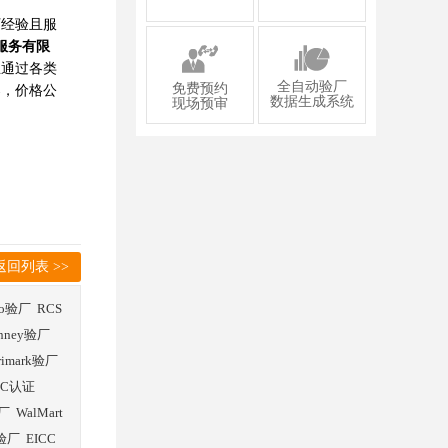
厂经验且服
服务有限
业通过各类
全自动验厂
免费预约
案，价格公
数据生成系统
现场预审
返回列表 >>
co验厂
RCS
enney验厂
rimark验厂
SC认证
厂
WalMart
验厂
EICC