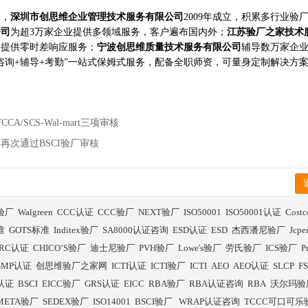
家，
深圳市创思维企业管理技术服务有限公司
2009年成立，积累多行业验
公司
为超3万家企业提供多领域服务，客户遍布国内外；
江苏验厂之家技术
构提供零时差响应服务；
宁波创思维质量技术服务有限公司
辅导数万家企
咨询+辅导+考勤”一站式保姆式服务，配备全职师资，可量身定制解决方
/SCS-Wal-mart三项审核
再次通过BSCI验厂审核
I验厂
Walgreen
CCC认证
CCC验厂
NEXT验厂
ISO50001
ISO50001认证
Cost
准
GOTS标准
Inditex验厂
SA8000认证咨询
ESD认证
ESD
杰西潘尼验厂
Jcp
RC认证
CHICO’S验厂
迪士尼验厂
PVH验厂
Lowe's验厂
劳氏验厂
ICS验厂
P
GMP认证
创思维验厂之家网
ICTI认证
ICTI验厂
ICTI
AEO
AEO认证
SLCP
F
I认证
BSCI
EICC验厂
GRS认证
EICC
RBA验厂
RBA认证咨询
RBA
沃尔玛验
META验厂
SEDEX验厂
ISO14001
BSCI验厂
WRAP认证咨询
TCCC可口可乐