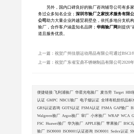
另外，国内口碑良好的验厂咨询辅导公司有多
务过众多知名企业；
深圳市验厂之家技术服务有限
公司
助力大量企业跨越贸易壁垒，依托多地分支机
验厂，合作客户涵盖知名品牌；
华南验厂网
则提供“
道且服务优质。
上一篇：祝贺广州佳朋运动用品有限公司通过BSCI/FCCA
上一篇：祝贺广东省宝鼎不锈钢制品有限公司2020年
便捷链接:
飞利浦验厂
华星光电验厂
麦当劳
Target
HB
认证
GMPC
NBCU验厂
电子烟认证
全球有机纺织品标
GRS认证咨询
GOTS认证
FSMA认证
FSMA
GAP验厂
B
Walgreen验厂
Argos验厂
审厂
小米验厂
WRAP
WCA
FSC
Huawei验厂
华为验厂
APPLE验厂
苹果验厂
BSC
验厂
ISO9000
ISO9001认证咨询
ISO9001
Sedex认证
S