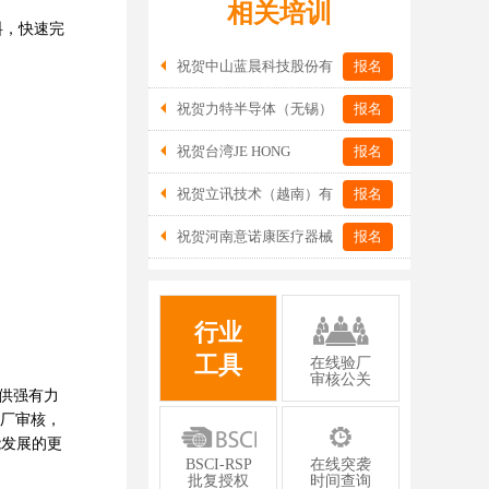
相关培训
料，快速完
祝贺中山蓝晨科技股份有
报名
限公司2026年一次性成功通过BSCI验
祝贺力特半导体（无锡）
报名
厂-B级
有限公司2026年一次性成功通过RBA-
祝贺台湾JE HONG
报名
VAP认证审核并取得170.2分
INTERNATIONAL TEXTILE CO., LTD
祝贺立讯技术（越南）有
报名
2026年一次性成功通过GRS认证
限公司2026年一次性成功通过RBA-VAP
祝贺河南意诺康医疗器械
报名
审核获得金牌评级！
有限公司2026年一次性成功通过GMP认
证
行业
工具
在线验厂
审核公关
供强有力
厂审核，
能发展的更
BSCI-RSP
在线突袭
批复授权
时间查询